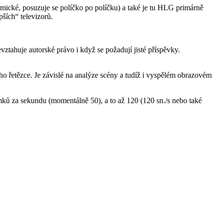
mické, posuzuje se políčko po políčku) a také je tu HLG primárně
ších“ televizorů.
ztahuje autorské právo i když se požadují jisté příspěvky.
ho řetězce. Je závislé na analýze scény a tudíž i vyspělém obrazovém
ků za sekundu (momentálně 50), a to až 120 (120 sn./s nebo také