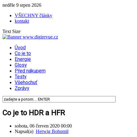
neděle 9 srpen 2026
VŠECHNY články
kontakt
Text Size
Úvod
Co je to
Energie
Glosy
Před nákupem
Testy
Všehochuť
Zprávy
Co je to HDR a HFR
sobota, 06 červen 2020 00:00
Napsal(a)
Herwig Bohumil