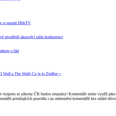
e si spustit HbbTV
 prostředí ukazující záda konkurenci
tihuje o řád
D Wall a The Wall)
Co je to ZigBee »
e v rozporu se zákony ČR budou smazány! Komentáře nelze využít jako 
mentářů porušujících pravidla i na odstranění komentářů bez udání dův