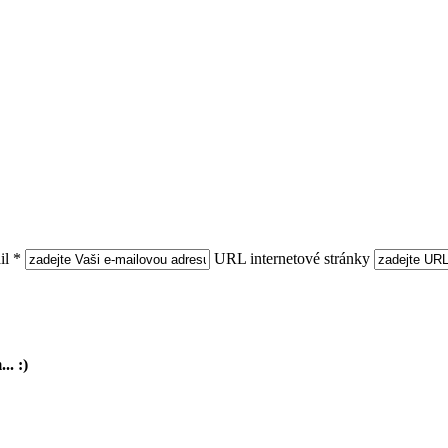
l *
URL internetové stránky
.. :)