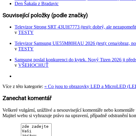
Den Šakala z Bradavic
Související položky (podle značky)
Televizor Strong SRT 43UH7773 (test): dobrý, ale nezapomeňt
v
TESTY
Televizor Samsung UE55M80HAU 2026 (test): cena/obraz, nové
v
TESTY
Samsung poslal konkurenci do kytek. Nový Tizen 2026 ji předs
v
VŠEHOCHUŤ
Více z této kategorie:
« Co jsou to obrazovky LED a MicroLED (LE
Zanechat komentář
Veškeré vulgární, urážlivé a nesouvisející komentáře nebo komentář
Majitel webu si vyhrazuje právo na upravení, případně odstranění ko