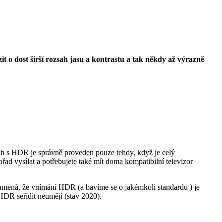
 o dost širší rozsah jasu a kontrastu a tak někdy až výrazně
bsah s HDR je správně proveden pouze tehdy, když je celý
řad vysílat a potřebujete také mít doma kompatibilní televizor
namená, že vnímání HDR (a bavíme se o jakémkoli standardu ) je
 HDR seřídit neumějí (stav 2020).