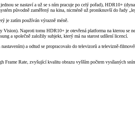
 jednou se nastaví a už se s ním pracuje po celý pořad), HDR10+ (dyna
 systém původně zaměřený na kina, nicméně už proniknuvší do řady „lep
erý je zatím používán výrazně méně.
by Vision). Naproti tomu HDR10+ je otevřená platforma na kterou se nev
ng a společně založily subjekt, který má na starost udílení licencí.
nastavením) a odtud se propracovalo do televizorů a televizně-filmové
h Frame Rate, zvyšující kvalitu obrazu vyšším počtem vysílaných sním