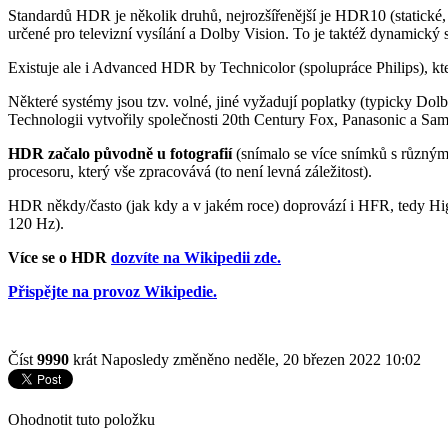
Standardů HDR je několik druhů, nejrozšířenější je HDR10 (statické,
určené pro televizní vysílání a Dolby Vision. To je taktéž dynamický
Existuje ale i Advanced HDR by Technicolor (spolupráce Philips), kt
Některé systémy jsou tzv. volné, jiné vyžadují poplatky (typicky Dol
Technologii vytvořily společnosti 20th Century Fox, Panasonic a Samsu
HDR začalo původně u fotografií
(snímalo se více snímků s různým 
procesoru, který vše zpracovává (to není levná záležitost).
HDR někdy/často (jak kdy a v jakém roce) doprovází i HFR, tedy Hig
120 Hz).
Více se o HDR
dozvíte na Wikipedii zde.
Přispějte na provoz Wikipedie.
Číst
9990
krát
Naposledy změněno neděle, 20 březen 2022 10:02
Ohodnotit tuto položku