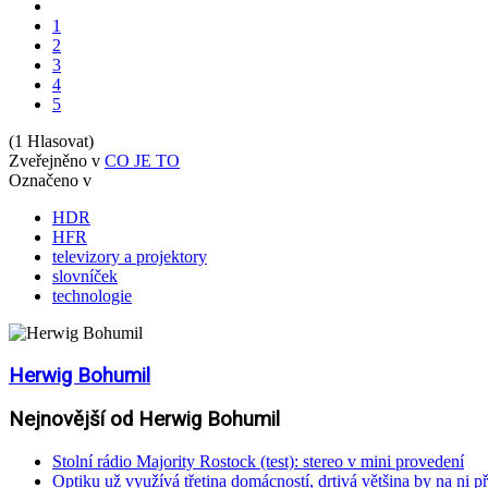
1
2
3
4
5
(1 Hlasovat)
Zveřejněno v
CO JE TO
Označeno v
HDR
HFR
televizory a projektory
slovníček
technologie
Herwig Bohumil
Nejnovější od Herwig Bohumil
Stolní rádio Majority Rostock (test): stereo v mini provedení
Optiku už využívá třetina domácností, drtivá většina by na ni př