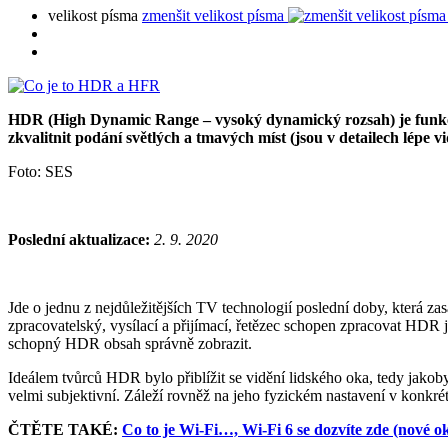
velikost písma
zmenšit velikost písma
HDR (High Dynamic Range – vysoký dynamický rozsah) je funkce, r
zkvalitnit podání světlých a tmavých míst (jsou v detailech lépe vi
Foto: SES
Poslední aktualizace:
2. 9. 2020
Jde o jednu z nejdůležitějších TV technologií poslední doby, která za
zpracovatelský, vysílací a přijímací, řetězec schopen zpracovat HDR j
schopný HDR obsah správně zobrazit.
Ideálem tvůrců HDR bylo přiblížit se vidění lidského oka, tedy jako
velmi subjektivní. Záleží rovněž na jeho fyzickém nastavení v konkré
ČTĚTE TAKÉ:
Co to je Wi-Fi…, Wi-Fi 6 se dozvíte zde (nové o