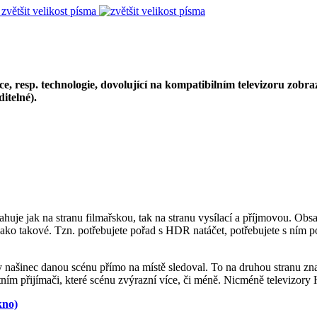
zvětšit velikost písma
esp. technologie, dovolující na kompatibilním televizoru zobrazit
ditelné).
sahuje jak na stranu filmařskou, tak na stranu vysílací a příjmovou. O
ako takové. Tzn. potřebujete pořad s HDR natáčet, potřebujete s ním po
by našinec danou scénu přímo na místě sledoval. To na druhou stranu z
tním přijímači, které scénu zvýrazní více, či méně. Nicméně televizory
kno)