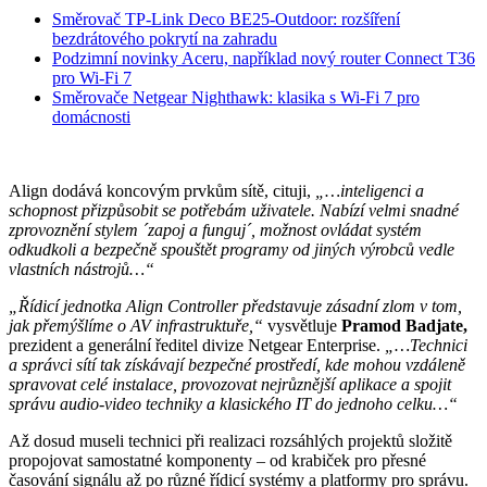
Směrovač TP-Link Deco BE25-Outdoor: rozšíření
bezdrátového pokrytí na zahradu
Podzimní novinky Aceru, například nový router Connect T36
pro Wi-Fi 7
Směrovače Netgear Nighthawk: klasika s Wi-Fi 7 pro
domácnosti
Align dodává koncovým prvkům sítě, cituji,
„…inteligenci a
schopnost přizpůsobit se potřebám uživatele. Nabízí velmi snadné
zprovoznění stylem ´zapoj a funguj´, možnost ovládat systém
odkudkoli a bezpečně spouštět programy od jiných výrobců vedle
vlastních nástrojů…“
„Řídicí jednotka Align Controller představuje zásadní zlom v tom,
jak přemýšlíme o AV infrastruktuře,“
vysvětluje
Pramod Badjate,
prezident a generální ředitel divize Netgear Enterprise.
„…Technici
a správci sítí tak získávají bezpečné prostředí, kde mohou vzdáleně
spravovat celé instalace, provozovat nejrůznější aplikace a spojit
správu audio-video techniky a klasického IT do jednoho celku…“
Až dosud museli technici při realizaci rozsáhlých projektů složitě
propojovat samostatné komponenty – od krabiček pro přesné
časování signálu až po různé řídicí systémy a platformy pro správu.