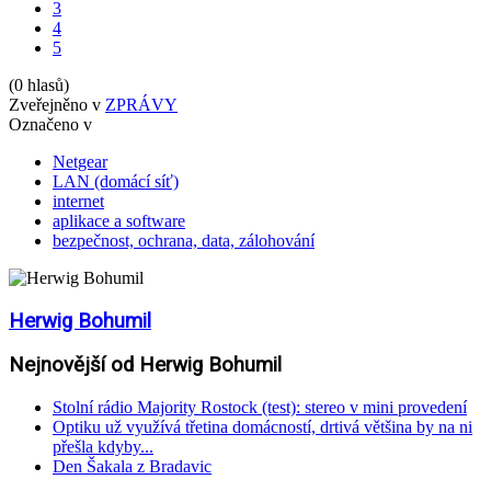
3
4
5
(0 hlasů)
Zveřejněno v
ZPRÁVY
Označeno v
Netgear
LAN (domácí síť)
internet
aplikace a software
bezpečnost, ochrana, data, zálohování
Herwig Bohumil
Nejnovější od Herwig Bohumil
Stolní rádio Majority Rostock (test): stereo v mini provedení
Optiku už využívá třetina domácností, drtivá většina by na ni
přešla kdyby...
Den Šakala z Bradavic