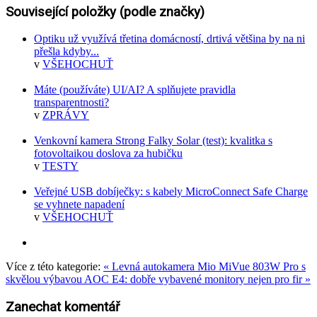
Související položky (podle značky)
Optiku už využívá třetina domácností, drtivá většina by na ni
přešla kdyby...
v
VŠEHOCHUŤ
Máte (používáte) UI/AI? A splňujete pravidla
transparentnosti?
v
ZPRÁVY
Venkovní kamera Strong Falky Solar (test): kvalitka s
fotovoltaikou doslova za hubičku
v
TESTY
Veřejné USB dobíječky: s kabely MicroConnect Safe Charge
se vyhnete napadení
v
VŠEHOCHUŤ
Více z této kategorie:
« Levná autokamera Mio MiVue 803W Pro s
skvělou výbavou
AOC E4: dobře vybavené monitory nejen pro fir »
Zanechat komentář