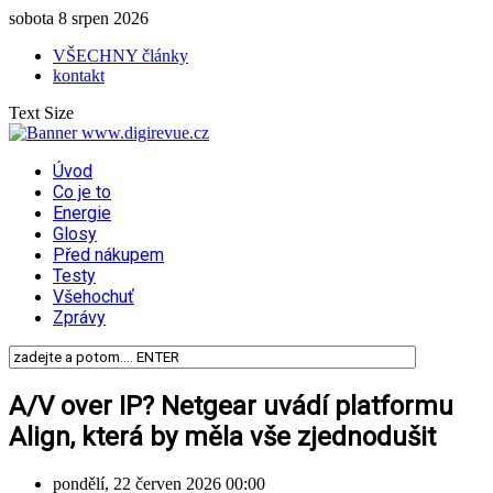
sobota 8 srpen 2026
VŠECHNY články
kontakt
Text Size
Úvod
Co je to
Energie
Glosy
Před nákupem
Testy
Všehochuť
Zprávy
A/V over IP? Netgear uvádí platformu
Align, která by měla vše zjednodušit
pondělí, 22 červen 2026 00:00