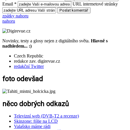
Email *
URL internetové stránky
zpátky nahoru
nahoru
Novinky, testy a glosy nejen z digitálního světa.
Hlavně s
nadhledem... :)
Czech Republic
redakce zav. digirevue.cz
redakční Twitter
foto odevšad
něco dobrých odkazů
Televizní web (DVB-T2 a recenze)
Skinzone: fólie na LCD
Valašsko máme rádi