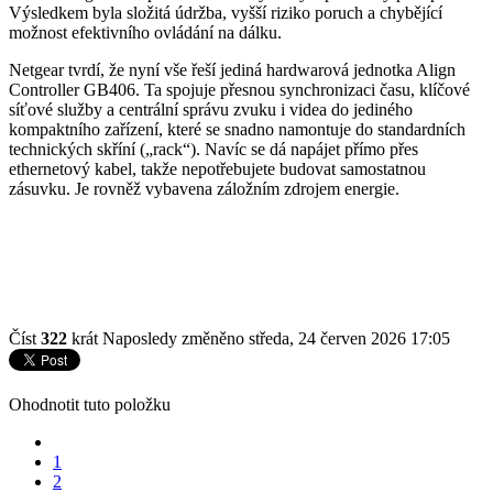
Výsledkem byla složitá údržba, vyšší riziko poruch a chybějící
možnost efektivního ovládání na dálku.
Netgear tvrdí, že nyní vše řeší jediná hardwarová jednotka Align
Controller GB406. Ta spojuje přesnou synchronizaci času, klíčové
síťové služby a centrální správu zvuku i videa do jediného
kompaktního zařízení, které se snadno namontuje do standardních
technických skříní („rack“). Navíc se dá napájet přímo přes
ethernetový kabel, takže nepotřebujete budovat samostatnou
zásuvku. Je rovněž vybavena záložním zdrojem energie.
Číst
322
krát
Naposledy změněno středa, 24 červen 2026 17:05
Ohodnotit tuto položku
1
2