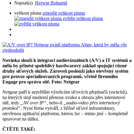
Napsal(a)
Herwig Bohumil
velikost písma
zmenšit velikost písma
zvětšit velikost písma
Novinka slouží k integraci audiovizuálních (A/V) a IT systémů a
měla by přinést spolehlivý hardwarový základ spojující různé
druhy síťových služeb. Zároveň poslouží jako otevřený systém
pro provoz specializovaných programů, včetně firemního
Engage pro správu sítě. Foto: Netgear
Netgear patří k největším výrobcům síťových přepínačů (switchů),
na kterých stojí moderní přenosy zvuku a obrazu přes internetové
sítě, tedy
„AV over IP“,
nebo-li
„audio-video přes internetový
protokol“.
Nyní firma vytváří, z běžné síťové infrastruktury,
otevřenou aplikační platformu, kterou lze – mimo jiné – kompletně
spravovat na dálku.
ČTĚTE TAKÉ: