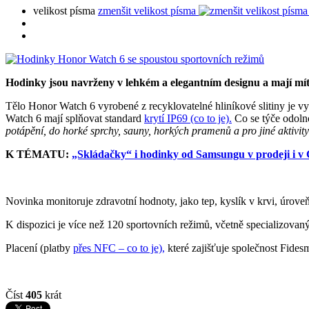
velikost písma
zmenšit velikost písma
Hodinky jsou navrženy v lehkém a elegantním designu a mají mít
Tělo Honor Watch 6 vyrobené z recyklovatelné hliníkové slitiny je
Watch 6 mají splňovat standard
krytí IP69 (co to je).
Co se týče odolnos
potápění, do horké sprchy, sauny, horkých pramenů a pro jiné aktivi
K TÉMATU:
„Skládačky“ i hodinky od Samsungu v prodeji i v
Novinka monitoruje zdravotní hodnoty, jako tep, kyslík v krvi, úroveň
K dispozici je více než 120 sportovních režimů, včetně specializovaný
Placení (platby
přes NFC – co to je),
které zajišťuje společnost Fidesm
Číst
405
krát