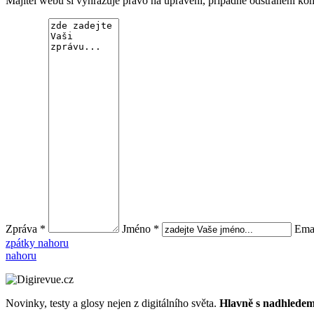
Majitel webu si vyhrazuje právo na upravení, případně odstranění ko
Zpráva *
Jméno *
Emai
zpátky nahoru
nahoru
Novinky, testy a glosy nejen z digitálního světa.
Hlavně s nadhledem.