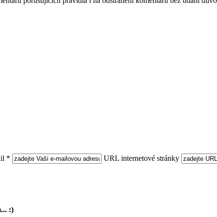
mentářů porušujících pravidla i na odstranění komentářů bez udání dův
l *
URL internetové stránky
.. :)