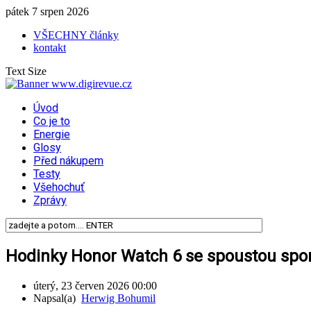
pátek 7 srpen 2026
VŠECHNY články
kontakt
Text Size
Úvod
Co je to
Energie
Glosy
Před nákupem
Testy
Všehochuť
Zprávy
Hodinky Honor Watch 6 se spoustou spo
úterý, 23 červen 2026 00:00
Napsal(a)
Herwig Bohumil