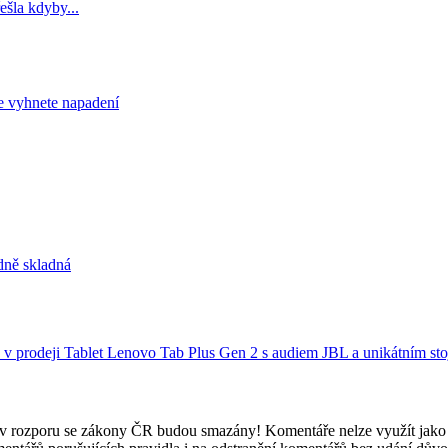
ešla kdyby...
e vyhnete napadení
odně skladná
 v prodeji
Tablet Lenovo Tab Plus Gen 2 s audiem JBL a unikátním st
e v rozporu se zákony ČR budou smazány! Komentáře nelze využít jako 