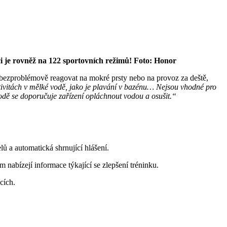
i je rovněž na 122 sportovních režimů! Foto: Honor
bezproblémově reagovat na mokré prsty nebo na provoz za deště,
ivitách v mělké vodě, jako je plavání v bazénu… Nejsou vhodné pro
odě se doporučuje zařízení opláchnout vodou a osušit.“
lů a automatická shrnující hlášení.
 nabízejí informace týkající se zlepšení tréninku.
cích.