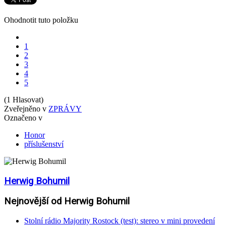
Ohodnotit tuto položku
1
2
3
4
5
(1 Hlasovat)
Zveřejněno v
ZPRÁVY
Označeno v
Honor
příslušenství
Herwig Bohumil
Nejnovější od Herwig Bohumil
Stolní rádio Majority Rostock (test): stereo v mini provedení