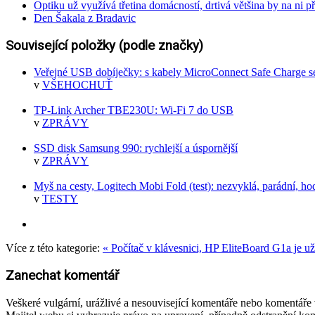
Optiku už využívá třetina domácností, drtivá většina by na ni př
Den Šakala z Bradavic
Související položky (podle značky)
Veřejné USB dobíječky: s kabely MicroConnect Safe Charge s
v
VŠEHOCHUŤ
TP-Link Archer TBE230U: Wi-Fi 7 do USB
v
ZPRÁVY
SSD disk Samsung 990: rychlejší a úspornější
v
ZPRÁVY
Myš na cesty, Logitech Mobi Fold (test): nezvyklá, parádní, h
v
TESTY
Více z této kategorie:
« Počítač v klávesnici, HP EliteBoard G1a je už
Zanechat komentář
Veškeré vulgární, urážlivé a nesouvisející komentáře nebo komentář