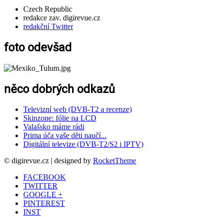
Czech Republic
redakce zav. digirevue.cz
redakční Twitter
foto odevšad
něco dobrých odkazů
Televizní web (DVB-T2 a recenze)
Skinzone: fólie na LCD
Valašsko máme rádi
Prima úča vaše děti naučí...
Digitální televize (DVB-T2/S2 i IPTV)
© digirevue.cz | designed by
RocketTheme
FACEBOOK
TWITTER
GOOGLE +
PINTEREST
INST