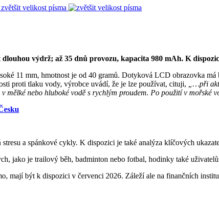
zvětšit velikost písma
 dlouhou výdrž; až 35 dnů provozu, kapacita 980 mAh. K dispozic
 vysoké 11 mm, hmotnost je od 40 gramů. Dotyková LCD obrazovka má 
ti proti tlaku vody, výrobce uvádí, že je lze používat, cituji,
„…při akt
ty v mělké nebo hluboké vodě s rychlým proudem. Po použití v mořské v
 Česku
 stresu a spánkové cykly. K dispozici je také analýza klíčových ukazate
ch, jako je trailový běh, badminton nebo fotbal, hodinky také uživatelům
o, mají být k dispozici v červenci 2026. Záleží ale na finančních institu