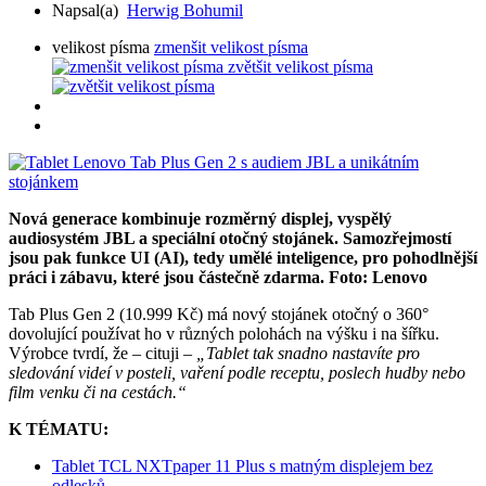
Napsal(a)
Herwig Bohumil
velikost písma
zmenšit velikost písma
zvětšit velikost písma
Nová generace kombinuje rozměrný displej, vyspělý
audiosystém JBL a speciální otočný stojánek. Samozřejmostí
jsou pak funkce UI (AI), tedy umělé inteligence, pro pohodlnější
práci i zábavu, které jsou částečně zdarma. Foto: Lenovo
Tab Plus Gen 2 (10.999 Kč) má nový stojánek otočný o 360°
dovolující používat ho v různých polohách na výšku i na šířku.
Výrobce tvrdí, že – cituji –
„Tablet tak snadno nastavíte pro
sledování videí v posteli, vaření podle receptu, poslech hudby nebo
film venku či na cestách.“
K TÉMATU:
Tablet TCL NXTpaper 11 Plus s matným displejem bez
odlesků