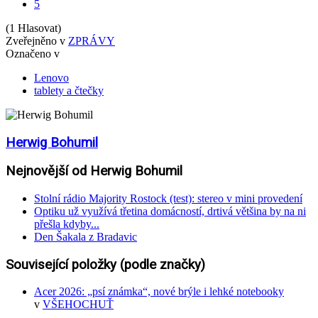
5
(1 Hlasovat)
Zveřejněno v
ZPRÁVY
Označeno v
Lenovo
tablety a čtečky
Herwig Bohumil
Nejnovější od Herwig Bohumil
Stolní rádio Majority Rostock (test): stereo v mini provedení
Optiku už využívá třetina domácností, drtivá většina by na ni
přešla kdyby...
Den Šakala z Bradavic
Související položky (podle značky)
Acer 2026: „psí známka“, nové brýle i lehké notebooky
v
VŠEHOCHUŤ