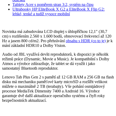
Tablety Acer s poměrem stran 3:2, systém na čipu
Ultrabooky HP EliteBook X G2 a EliteBook X Flip G2:
lehké, tenké a tudíž vysoce mobilní
Novinka má zabudována LCD displej s úhlopříčkou 12,1" (30,7
cm) s rozlišením 2.560 x 1.600 bodů, obnovovací frekvencí až 120
Hz a jasem 800 cd/m2. Pro přehrávání
obsahu s HDR (co to je)
je k
mání základní HDR10 a Dolby Vision.
Audio od JBL využívá devíti reproduktorů, k dispozici je několik
režimů práce (Dynamic, Movie a Music). Je kompatibilní s Dolby
Atmos a výrobce zdůrazňuje, že tablet se dá využít i jako
samostatný Bluetooth reproduktor.
Lenovo Tab Plus Gen 2 s pamětí až 12 GB RAM a 256 GB na flash
disku má mechaniku paměťové karty microSD a rozšířit velikost
můžete o maximálně 2 TB (terabajty). Vše pohání osmijádrový
procesor MediaTek Dimensity 7400 a Android 16. Výrobce
garantuje dvě další aktualizace operačního systému a čtyři roky
bezpečnostních aktualizací.