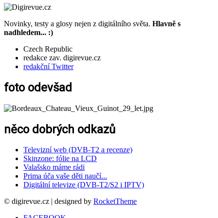
Novinky, testy a glosy nejen z digitálního světa.
Hlavně s
nadhledem... :)
Czech Republic
redakce zav. digirevue.cz
redakční Twitter
foto odevšad
něco dobrých odkazů
Televizní web (DVB-T2 a recenze)
Skinzone: fólie na LCD
Valašsko máme rádi
Prima úča vaše děti naučí...
Digitální televize (DVB-T2/S2 i IPTV)
© digirevue.cz | designed by
RocketTheme
FACEBOOK