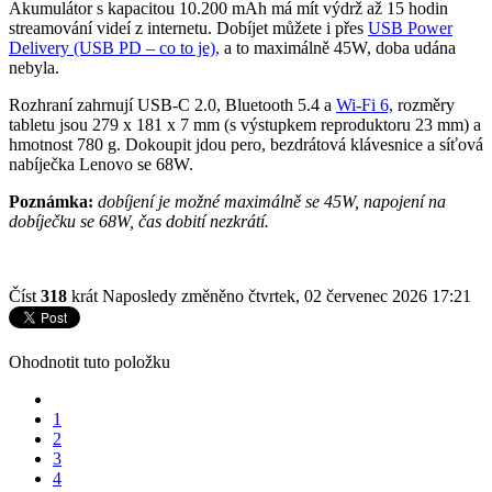
Akumulátor s kapacitou 10.200 mAh má mít výdrž až 15 hodin
streamování videí z internetu. Dobíjet můžete i přes
USB Power
Delivery (USB PD – co to je),
a to maximálně 45W, doba udána
nebyla.
Rozhraní zahrnují USB-C 2.0, Bluetooth 5.4 a
Wi-Fi 6,
rozměry
tabletu jsou 279 x 181 x 7 mm (s výstupkem reproduktoru 23 mm) a
hmotnost 780 g. Dokoupit jdou pero, bezdrátová klávesnice a síťová
nabíječka Lenovo se 68W.
Poznámka:
dobíjení je možné maximálně se 45W, napojení na
dobíječku se 68W, čas dobití nezkrátí.
Číst
318
krát
Naposledy změněno čtvrtek, 02 červenec 2026 17:21
Ohodnotit tuto položku
1
2
3
4