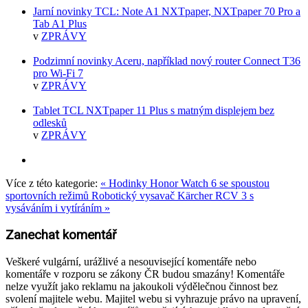
Jarní novinky TCL: Note A1 NXTpaper, NXTpaper 70 Pro a
Tab A1 Plus
v
ZPRÁVY
Podzimní novinky Aceru, například nový router Connect T36
pro Wi-Fi 7
v
ZPRÁVY
Tablet TCL NXTpaper 11 Plus s matným displejem bez
odlesků
v
ZPRÁVY
Více z této kategorie:
« Hodinky Honor Watch 6 se spoustou
sportovních režimů
Robotický vysavač Kärcher RCV 3 s
vysáváním i vytíráním »
Zanechat komentář
Veškeré vulgární, urážlivé a nesouvisející komentáře nebo
komentáře v rozporu se zákony ČR budou smazány! Komentáře
nelze využít jako reklamu na jakoukoli výdělečnou činnost bez
svolení majitele webu. Majitel webu si vyhrazuje právo na upravení,