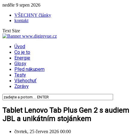
neděle 9 srpen 2026
VŠECHNY články
kontakt
Text Size
Úvod
Co je to
Energie
Glosy
Před nákupem
Testy
Všehochuť
Zprávy
Tablet Lenovo Tab Plus Gen 2 s audiem
JBL a unikátním stojánkem
čtvrtek, 25 červen 2026 00:00