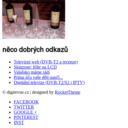
něco dobrých odkazů
Televizní web (DVB-T2 a recenze)
Skinzone: fólie na LCD
Valašsko máme rádi
Prima úča vaše děti naučí...
Digitální televize (DVB-T2/S2 i IPTV)
© digirevue.cz | designed by
RocketTheme
FACEBOOK
TWITTER
GOOGLE +
PINTEREST
INST