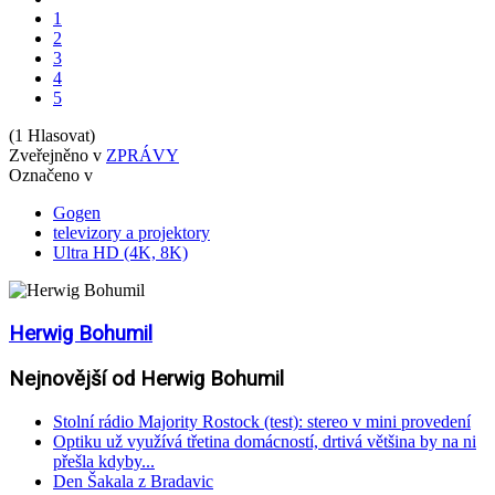
1
2
3
4
5
(1 Hlasovat)
Zveřejněno v
ZPRÁVY
Označeno v
Gogen
televizory a projektory
Ultra HD (4K, 8K)
Herwig Bohumil
Nejnovější od Herwig Bohumil
Stolní rádio Majority Rostock (test): stereo v mini provedení
Optiku už využívá třetina domácností, drtivá většina by na ni
přešla kdyby...
Den Šakala z Bradavic