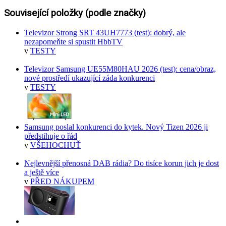
Související položky (podle značky)
Televizor Strong SRT 43UH7773 (test): dobrý, ale
nezapomeňte si spustit HbbTV
v
TESTY
Televizor Samsung UE55M80HAU 2026 (test): cena/obraz,
nové prostředí ukazující záda konkurenci
v
TESTY
Samsung poslal konkurenci do kytek. Nový Tizen 2026 ji
předstihuje o řád
v
VŠEHOCHUŤ
Nejlevnější přenosná DAB rádia? Do tisíce korun jich je dost
a ještě více
v
PŘED NÁKUPEM