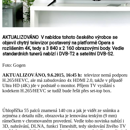
AKTUALIZOVÁNO V nabídce tohoto českého výrobce se
objevil chytrý televizor postavený na platformě Opera s
rozlišením 4K, tedy s 3 840 x 2 160 obrazovými body. Vedle
standardních tunerů nabízí i DVB-T2 a satelitní DVB-S2.
Foto: Gogen
AKTUALIZOVÁNO, 9.6.2015, 16:45 h:
televizor nemá podporu
H.265/HEVC, ale má zabudováno 4x HDMI 2.0, takže v případě
Ultra HD (4K) jde v podstatě o monitor. Příjem TV vysílání s
kodekem H.265/HEVC se tudíž bude řešit přes set-top box.
Úhlopříčka 55 palců znamená 140 cm a jak je vidět ze snímku a
zejména z detailu níže, obrazovka je lemována tenkým (9 mm)
rámečkem v chromovaném provedení. Vedle toho novinka nabízí i
3D, nahrávání, DLNA, funkci Timeshift, tedy sledování živého TV