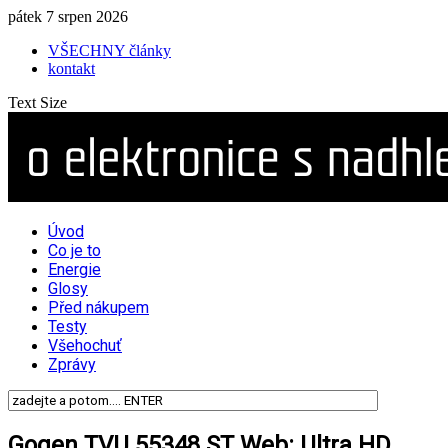
pátek 7 srpen 2026
VŠECHNY články
kontakt
Text Size
Úvod
Co je to
Energie
Glosy
Před nákupem
Testy
Všehochuť
Zprávy
Gogen TVU 55348 ST Web: Ultra HD