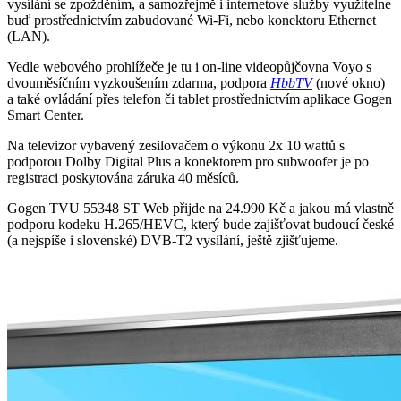
vysílání se zpožděním, a samozřejmě i internetové služby využitelné
buď prostřednictvím zabudované Wi-Fi, nebo konektoru Ethernet
(LAN).
Vedle webového prohlížeče je tu i on-line videopůjčovna Voyo s
dvouměsíčním vyzkoušením zdarma, podpora
HbbTV
(nové okno)
a také ovládání přes telefon či tablet prostřednictvím aplikace Gogen
Smart Center.
Na televizor vybavený zesilovačem o výkonu 2x 10 wattů s
podporou Dolby Digital Plus a konektorem pro subwoofer je po
registraci poskytována záruka 40 měsíců.
Gogen TVU 55348 ST Web přijde na 24.990 Kč a jakou má vlastně
podporu kodeku H.265/HEVC, který bude zajišťovat budoucí české
(a nejspíše i slovenské) DVB-T2 vysílání, ještě zjišťujeme.