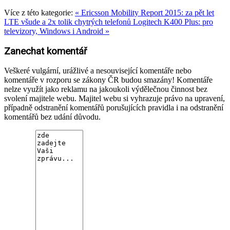
Více z této kategorie:
« Ericsson Mobility Report 2015: za pět let
LTE všude a 2x tolik chytrých telefonů
Logitech K400 Plus: pro
televizory, Windows i Android »
Zanechat komentář
Veškeré vulgární, urážlivé a nesouvisející komentáře nebo
komentáře v rozporu se zákony ČR budou smazány! Komentáře
nelze využít jako reklamu na jakoukoli výdělečnou činnost bez
svolení majitele webu. Majitel webu si vyhrazuje právo na upravení,
případně odstranění komentářů porušujících pravidla i na odstranění
komentářů bez udání důvodu.