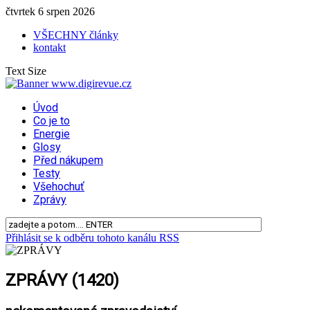
čtvrtek 6 srpen 2026
VŠECHNY články
kontakt
Text Size
Úvod
Co je to
Energie
Glosy
Před nákupem
Testy
Všehochuť
Zprávy
Přihlásit se k odběru tohoto kanálu RSS
ZPRÁVY (1420)