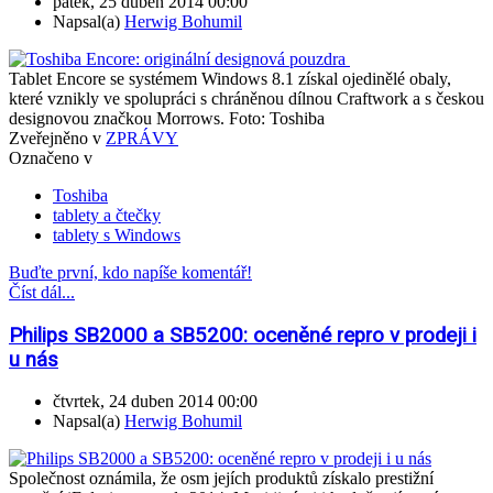
pátek, 25 duben 2014 00:00
Napsal(a)
Herwig Bohumil
Tablet Encore se systémem Windows 8.1 získal ojedinělé obaly,
které vznikly ve spolupráci s chráněnou dílnou Craftwork a s českou
designovou značkou Morrows. Foto: Toshiba
Zveřejněno v
ZPRÁVY
Označeno v
Toshiba
tablety a čtečky
tablety s Windows
Buďte první, kdo napíše komentář!
Číst dál...
Philips SB2000 a SB5200: oceněné repro v prodeji i
u nás
čtvrtek, 24 duben 2014 00:00
Napsal(a)
Herwig Bohumil
Společnost oznámila, že osm jejích produktů získalo prestižní