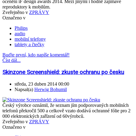
ocenění iF design awards 2014. Mezi jinými i hodně zajímavé
reproduktory k mobilům.
Zveřejněno v
ZPRÁVY
Označeno v
Philips
audio
mobilní telefony
tablety a čtečky
Buďte první, kdo napíše komentář!
Číst dál...
Skinzone Screenshield: zkuste ochranu po česku
středa, 23 duben 2014 00:00
Napsal(a)
Herwig Bohumil
Český výrobce oznámil, že seznam jím podporovaných mobilních
telefonů překročil 500 a celkově vzato dodává ochranné fólie pro 2
000 elektronických zařízení od 60výrobců.
Zveřejněno v
ZPRÁVY
Označeno v