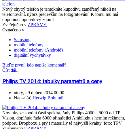
Nový chytrý telefon je tentokráte kupodivu zaměřený nikoli na
telefonování, nýbrž především na fotografování. K tomu mu má
dopomoci opravdový zoom!
Zveřejněno v
ZPRÁVY
Označeno v
Samsung
mobilní telefony
mobilní telefony (Android)
digitální vychytávky
Buďte první, kdo napíše komentář!
Číst dál...
Philips TV 2014: tabulky parametrů a ceny
úterý, 29 duben 2014 00:00
Napsal(a)
Herwig Bohumil
Novinky ze spodní části spektra, řady Philips 4000 a 5000 od TP
Vision, doplňuje řada 6000 přinášející Ambilight s herním režimem,
podporu Dropboxu a prý i materiály té nejvyšší kvality. foto: TPV
Zveřejněno v
ZPRÁVY