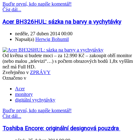
Buďte první, kdo napíše komentář!
Číst dál...
Acer BH326HUL: sázka na barvy a vychytávky
neděle, 27 duben 2014 00:00
Napsal(a)
Herwig Bohumil
Od května si budete moci – za 12.990 Kč – zakoupit obří monitor
(nebo malou „televizi“…) s počtem obrazových bodů 1,8x vyšším
než má Full HD.
Zveřejněno v
ZPRÁVY
Označeno v
Acer
monitory
digitální vychytávky
Buďte první, kdo napíše komentář!
Číst dál...
Toshiba Encore: originální designová pouzdra