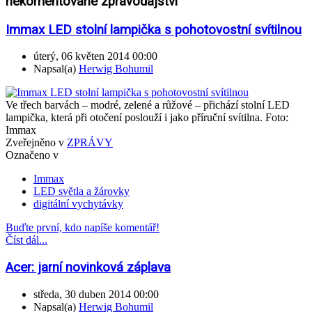
nekomentované zpravodajství
Immax LED stolní lampička s pohotovostní svítilnou
úterý, 06 květen 2014 00:00
Napsal(a)
Herwig Bohumil
Ve třech barvách – modré, zelené a růžové – přichází stolní LED
lampička, která při otočení poslouží i jako příruční svítilna. Foto:
Immax
Zveřejněno v
ZPRÁVY
Označeno v
Immax
LED světla a žárovky
digitální vychytávky
Buďte první, kdo napíše komentář!
Číst dál...
Acer: jarní novinková záplava
středa, 30 duben 2014 00:00
Napsal(a)
Herwig Bohumil