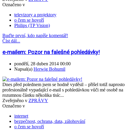
Označeno v
televizory a projektory
o čem se hovoří
Philips (TP Vision)
Buďte první, kdo napíše komentář!
Číst dál...
e-mailem: Pozor na falešné pohledávky!
pondělí, 28 duben 2014 00:00
Napsal(a)
Herwig Bohumil
Dnes před polednem jsem se hodně vyděsil – přišel totiž naprosto
profesionálně vypadající e-mail s pohledávkou vůči mé osobě na
rozumnou částku několika tisíc...
Zveřejněno v
ZPRÁVY
Označeno v
internet
bezpečnost, ochrana, data, zálohování
o čem se hovoří