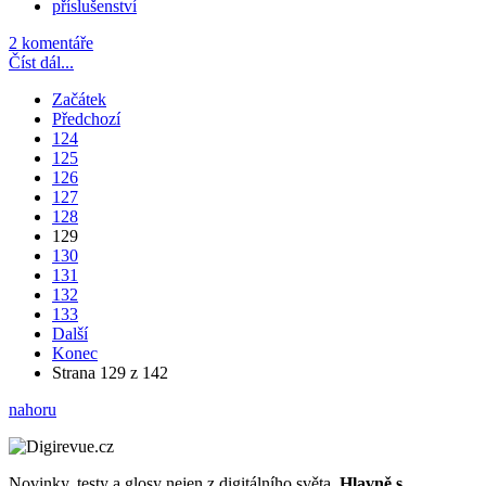
příslušenství
2 komentáře
Číst dál...
Začátek
Předchozí
124
125
126
127
128
129
130
131
132
133
Další
Konec
Strana 129 z 142
nahoru
Novinky, testy a glosy nejen z digitálního světa.
Hlavně s