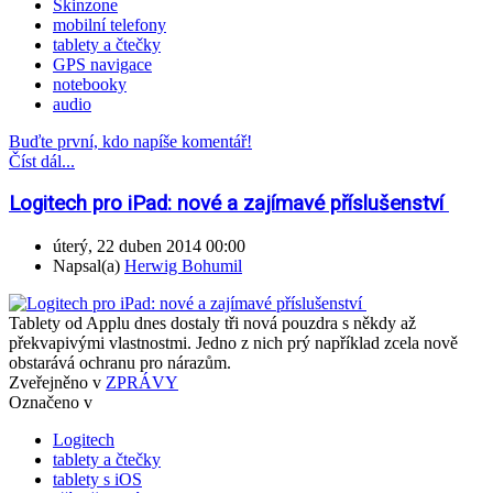
Skinzone
mobilní telefony
tablety a čtečky
GPS navigace
notebooky
audio
Buďte první, kdo napíše komentář!
Číst dál...
Logitech pro iPad: nové a zajímavé příslušenství
úterý, 22 duben 2014 00:00
Napsal(a)
Herwig Bohumil
Tablety od Applu dnes dostaly tři nová pouzdra s někdy až
překvapivými vlastnostmi. Jedno z nich prý například zcela nově
obstarává ochranu pro nárazům.
Zveřejněno v
ZPRÁVY
Označeno v
Logitech
tablety a čtečky
tablety s iOS