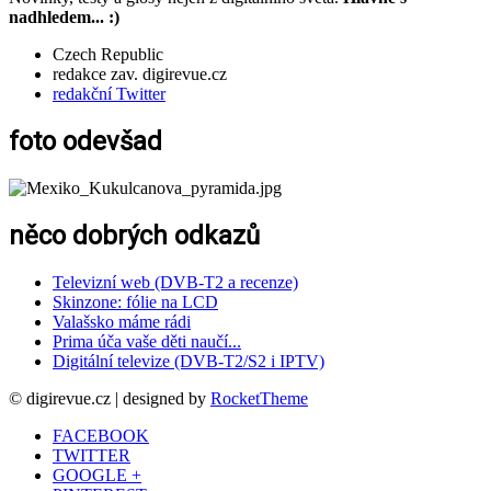
nadhledem... :)
Czech Republic
redakce zav. digirevue.cz
redakční Twitter
foto odevšad
něco dobrých odkazů
Televizní web (DVB-T2 a recenze)
Skinzone: fólie na LCD
Valašsko máme rádi
Prima úča vaše děti naučí...
Digitální televize (DVB-T2/S2 i IPTV)
© digirevue.cz | designed by
RocketTheme
FACEBOOK
TWITTER
GOOGLE +