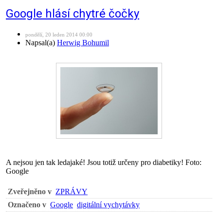
Google hlásí chytré čočky
pondělí, 20 leden 2014 00:00
Napsal(a)
Herwig Bohumil
A nejsou jen tak ledajaké! Jsou totiž určeny pro diabetiky! Foto:
Google
Zveřejněno v
ZPRÁVY
Označeno v
Google
digitální vychytávky