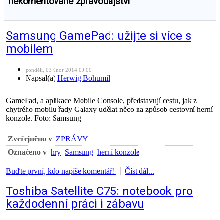
nekomentované zpravodajství
Samsung GamePad: užijte si více s
mobilem
pondělí, 03 únor 2014 00:00
Napsal(a)
Herwig Bohumil
GamePad, a aplikace Mobile Console, představují cestu, jak z
chytrého mobilu řady Galaxy udělat něco na způsob cestovní herní
konzole. Foto: Samsung
Zveřejněno v
ZPRÁVY
Označeno v
hry
Samsung
herní konzole
Buďte první, kdo napíše komentář!
Číst dál...
Toshiba Satellite C75: notebook pro
každodenní práci i zábavu