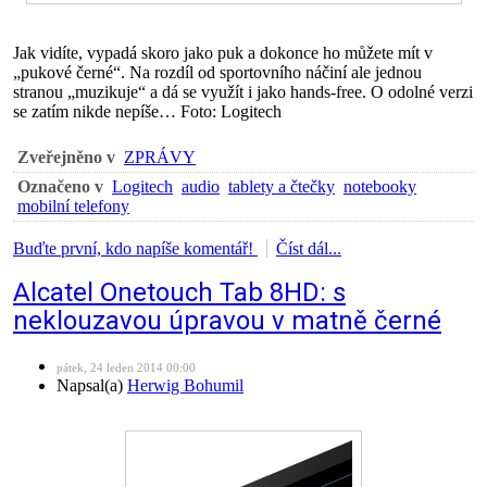
Jak vidíte, vypadá skoro jako puk a dokonce ho můžete mít v
„pukové černé“. Na rozdíl od sportovního náčiní ale jednou
stranou „muzikuje“ a dá se využít i jako hands-free. O odolné verzi
se zatím nikde nepíše… Foto: Logitech
Zveřejněno v
ZPRÁVY
Označeno v
Logitech
audio
tablety a čtečky
notebooky
mobilní telefony
Buďte první, kdo napíše komentář!
Číst dál...
Alcatel Onetouch Tab 8HD: s
neklouzavou úpravou v matně černé
pátek, 24 leden 2014 00:00
Napsal(a)
Herwig Bohumil