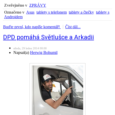
Zveřejněno v
ZPRÁVY
Označeno v
Asus
tablety s telefonem
tablety a čtečky
tablety s
Androidem
Buďte první, kdo napíše komentář!
Číst dál...
DPD pomáhá Světlušce a Arkadii
středa, 29 leden 2014 00:00
Napsal(a)
Herwig Bohumil