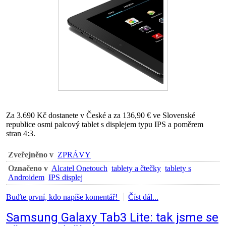
Za 3.690 Kč dostanete v České a za 136,90 € ve Slovenské
republice osmi palcový tablet s displejem typu IPS a poměrem
stran 4:3.
Zveřejněno v
ZPRÁVY
Označeno v
Alcatel Onetouch
tablety a čtečky
tablety s
Androidem
IPS displej
Buďte první, kdo napíše komentář!
Číst dál...
Samsung Galaxy Tab3 Lite: tak jsme se