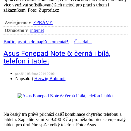
více využívat sofistikovanějších metod pro práci s trhem i
zákazníkem. Foto: Zuprofit.cz
Zveřejněno v
ZPRÁVY
Označeno v
internet
Buďte první, kdo napíše komentář!
Číst dál...
Asus Fonepad Note 6: černá i bílá,
telefon i tablet
pondělí, 03 únor 2014 00:00
Napsal(a)
Herwig Bohumil
Na český trh právě přichází další kombinace chytrého telefonu a
tabletu. Zaplatíte za ni za 9.490 Kč a pro někoho představuje malý
tablet, pro druhého spíše velký telefon. Foto: Asus