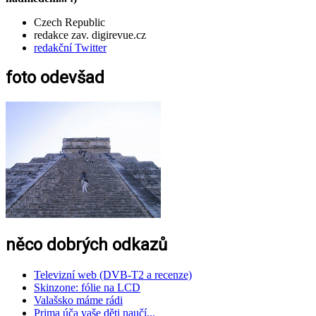
Czech Republic
redakce zav. digirevue.cz
redakční Twitter
foto odevšad
něco dobrých odkazů
Televizní web (DVB-T2 a recenze)
Skinzone: fólie na LCD
Valašsko máme rádi
Prima úča vaše děti naučí...