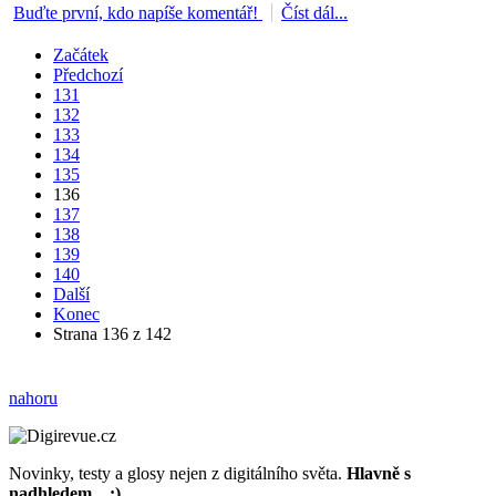
Buďte první, kdo napíše komentář!
Číst dál...
Začátek
Předchozí
131
132
133
134
135
136
137
138
139
140
Další
Konec
Strana 136 z 142
nahoru
Novinky, testy a glosy nejen z digitálního světa.
Hlavně s
nadhledem... :)