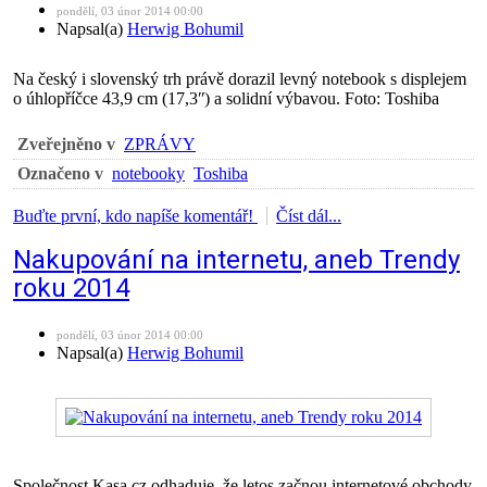
pondělí, 03 únor 2014 00:00
Napsal(a)
Herwig Bohumil
Na český i slovenský trh právě dorazil levný notebook s displejem
o úhlopříčce 43,9 cm (17,3ʺ) a solidní výbavou. Foto: Toshiba
Zveřejněno v
ZPRÁVY
Označeno v
notebooky
Toshiba
Buďte první, kdo napíše komentář!
Číst dál...
Nakupování na internetu, aneb Trendy
roku 2014
pondělí, 03 únor 2014 00:00
Napsal(a)
Herwig Bohumil
Společnost Kasa.cz odhaduje, že letos začnou internetové obchody