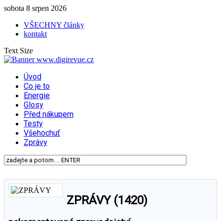
sobota 8 srpen 2026
VŠECHNY články
kontakt
Text Size
Úvod
Co je to
Energie
Glosy
Před nákupem
Testy
Všehochuť
Zprávy
ZPRÁVY (1420)