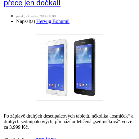
přece jen dočkali
pátek, 24 leden 2014 00:00
Napsal(a)
Herwig Bohumil
Po záplavě drahých desetipalcových tabletů, několika „osmiček“ a
drahých sedmipalcových, přichází odlehčená „sedmičková“ verze
za 3.999 Kč.