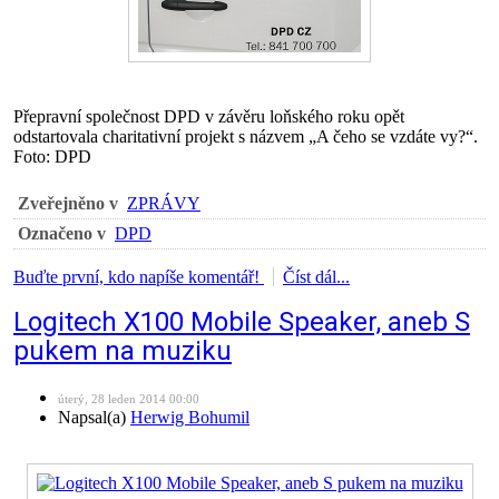
Přepravní společnost DPD v závěru loňského roku opět
odstartovala charitativní projekt s názvem „A čeho se vzdáte vy?“.
Foto: DPD
Zveřejněno v
ZPRÁVY
Označeno v
DPD
Buďte první, kdo napíše komentář!
Číst dál...
Logitech X100 Mobile Speaker, aneb S
pukem na muziku
úterý, 28 leden 2014 00:00
Napsal(a)
Herwig Bohumil