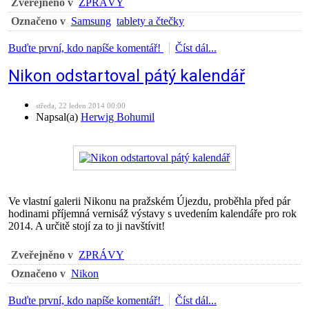
Zveřejněno v
ZPRÁVY
Označeno v
Samsung
tablety a čtečky
Buďte první, kdo napíše komentář!
Číst dál...
Nikon odstartoval pátý kalendář
středa, 22 leden 2014 00:00
Napsal(a)
Herwig Bohumil
Ve vlastní galerii Nikonu na pražském Újezdu, proběhla před pár
hodinami příjemná vernisáž výstavy s uvedením kalendáře pro rok
2014. A určitě stojí za to ji navštívit!
Zveřejněno v
ZPRÁVY
Označeno v
Nikon
Buďte první, kdo napíše komentář!
Číst dál...