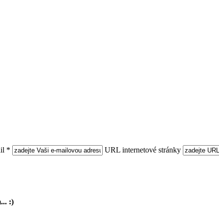
l *
URL internetové stránky
.. :)