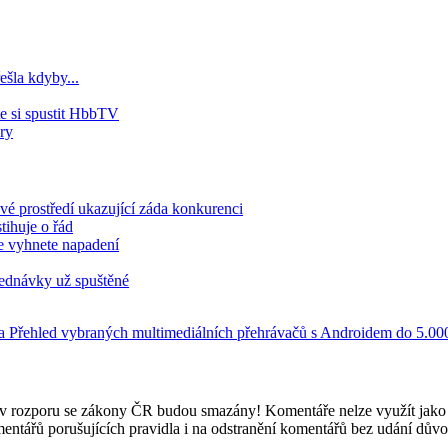
ešla kdyby...
e si spustit HbbTV
ry
 prostředí ukazující záda konkurenci
tihuje o řád
e vyhnete napadení
jednávky už spuštěné
ka
Přehled vybraných multimediálních přehrávačů s Androidem do 5.00
e v rozporu se zákony ČR budou smazány! Komentáře nelze využít jako 
mentářů porušujících pravidla i na odstranění komentářů bez udání dův