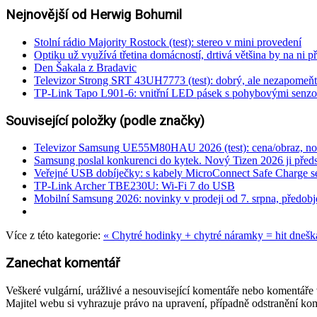
Nejnovější od Herwig Bohumil
Stolní rádio Majority Rostock (test): stereo v mini provedení
Optiku už využívá třetina domácností, drtivá většina by na ni př
Den Šakala z Bradavic
Televizor Strong SRT 43UH7773 (test): dobrý, ale nezapomeňt
TP-Link Tapo L901-6: vnitřní LED pásek s pohybovými senzo
Související položky (podle značky)
Televizor Samsung UE55M80HAU 2026 (test): cena/obraz, nové
Samsung poslal konkurenci do kytek. Nový Tizen 2026 ji předs
Veřejné USB dobíječky: s kabely MicroConnect Safe Charge s
TP-Link Archer TBE230U: Wi-Fi 7 do USB
Mobilní Samsung 2026: novinky v prodeji od 7. srpna, předob
Více z této kategorie:
« Chytré hodinky + chytré náramky = hit dneš
Zanechat komentář
Veškeré vulgární, urážlivé a nesouvisející komentáře nebo komentář
Majitel webu si vyhrazuje právo na upravení, případně odstranění ko