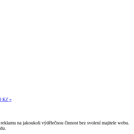
0 Kč »
reklamu na jakoukoli výdělečnou činnost bez svolení majitele webu.
odu.