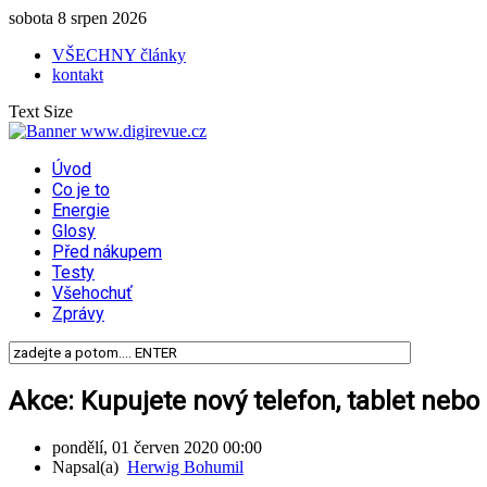
sobota 8 srpen 2026
VŠECHNY články
kontakt
Text Size
Úvod
Co je to
Energie
Glosy
Před nákupem
Testy
Všehochuť
Zprávy
Akce: Kupujete nový telefon, tablet neb
pondělí, 01 červen 2020 00:00
Napsal(a)
Herwig Bohumil