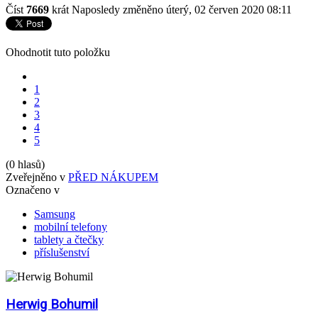
Číst
7669
krát
Naposledy změněno úterý, 02 červen 2020 08:11
Ohodnotit tuto položku
1
2
3
4
5
(0 hlasů)
Zveřejněno v
PŘED NÁKUPEM
Označeno v
Samsung
mobilní telefony
tablety a čtečky
příslušenství
Herwig Bohumil