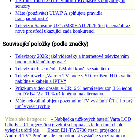
TP-Link Tapo L901-6: vnitřní LED pásek s pohybovými
senzory
Máte (používáte) UI/AI? A splňujete pravidla
transparentnosti?
Televizor Samsung UE55M80HAU 2026 (test): cena/obraz,
nové prostředí ukazující záda konkurenci
Související položky (podle značky)
Televizory 2026: jaké videotéky a internetové televize vám
budou oficiálně fungovat?
Televizní trh se mění: T-Mobil končí se satelitem
Televizní web: „Warner TV bude v SD rozlišení HD kvalitu
nabídne v kabelu a IPTV“
Průzkum video obsahu v ČR: 6 % nemá televizor, 3 % jedou
jen DVB-T2 a 91 % už k němu má alternativu
Máte nekvalitní příjem pozemního TV vysílání? ČTÚ ho prý
umí vyřešit rychle
Více z této kategorie:
« Nabíječka tužkových baterií Varta LCD
UltraFast Charger+ (test): velmi schopná a s řadou funkcí, ale
vylepšit určitě jde
Epson EH-TW5700 (test): projektor s
Android TV? Proč ne, ale jen pokud si vystačíte s rozhraním »