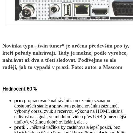
Novinka typu „twin tuner“ je určena především pro ty,
kteří pořady nahrávají. Tady je možné, podle výrobce,
nahrávat až dva a třetí sledovat. Podívejme se ale
raději, jak to vypadá v praxi. Foto: autor a Mascom
Hodnocení: 80 %
pro:
propracované nahrávání s omezením seznamu
dostupných stanic a správným pojmenováním záznamů,
výborný obraz, zvuk s rezervou výkonu na HDMI, slušná
citlivost na signál, velmi dobré video přes USB (omezenější
titulky), většinou dobré ovládání, ale…
proti:
…některá tlačítka by zasluhovala lepší pozici, bez
klasických nožiček (!), materiál boxu (kov s plastovou fólií,