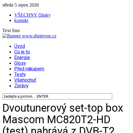
středa 5 srpen 2026
VŠECHNY články
kontakt
Text Size
Úvod
Co je to
Energie
Glosy
Před nákupem
Testy
Všehochuť
Zprávy
Dvoutunerový set-top box
Mascom MC820T2-HD
(test) nahrává z DVB-T2