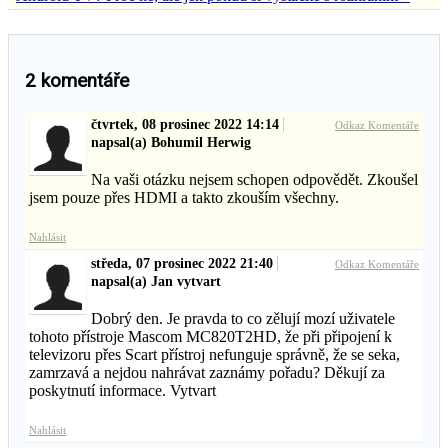
2
komentáře
čtvrtek, 08 prosinec 2022 14:14
Odkaz Komentáře
napsal(a) Bohumil Herwig
Na vaši otázku nejsem schopen odpovědět. Zkoušel
jsem pouze přes HDMI a takto zkouším všechny.
Nahlásit
středa, 07 prosinec 2022 21:40
Odkaz Komentáře
napsal(a) Jan vytvart
Dobrý den. Je pravda to co zělují mozí uživatele
tohoto přístroje Mascom MC820T2HD, že při připojení k
televizoru přes Scart přístroj nefunguje správně, že se seka,
zamrzavá a nejdou nahrávat zaznámy pořadu? Děkují za
poskytnutí informace. Vytvart
Nahlásit