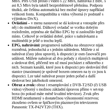
Mb/s. Přes USB prošlo i video s 22 Mb/s, nahrávka z BBC s
asi 8,5 Mb/s byla taktéž bezproblémově přehrána. Podpora
titulků, ale čeština automatická bez možné úpravy například
velikosti fontu. Kompatibilita u videa výborná (v podstatě s
výjimkou DivX).
Ovládání –
v menu nastavení se dá kolovat a vstoupíte přes
něj i do multimédií. Dálkový ovladač se vcelku dobrým
rozložením, zejména ale tlačítko EPG by si zasloužilo lepší
místo. Celkově je ovládání dobré, práce s nahrávkami a
multimédii je ještě o trochu lepší.
EPG, nahrávání:
programová nabídka na obrazovce nijak
rozměrná, jednoduchá a s jedním náhledem. Můžete z ní
nahrávat (časy jdou upravit), k dispozici je osm časovačů pro
události. Můžete nahrávat až dva pořady z různých multiplexů
a sledovat třetí, přičemž ten už musí pocházet z některého z
nich. Seznam kanálů, které jsou k dispozici pro sledování třetí
stanice (maximum) je správně boxem omezen na ty co jsou k
dispozici. Lze také nahrávat pouze jeden pořad a další
sledovat bez jakéhokoli omezení.
Obraz a zvuk:
obraz i resamplování z DVB-T2/SD (či USB
videa) výborný s možnou základní úpravou přímo v set-top
boxu (to pokud máte méně kvalitní televizor). Zvuk přes
HDMI neutlumený s dostatečnou výkonnostní rezervou;
zkoušeno ovšem se špičkovým plazmovým televizorem
Panasonic TX-P42VT20 (THX).