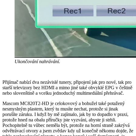
Ukončování nahrávání.
Přijímač nabízí dva nezávislé tunery, připojení jak pro nové, tak pro
starší televizory bez HDMI a mimo jiné také obvyklé EPG v češtině
nebo slovenštině a vcelku jednoduchý multimediální přehrávač.
Mascom MC820T2-HD je celokovový a bohužel také potažený
nesmyslným plastem, který tu musíte nechat, protože si jinak
porušíte záruku. I když by mě zajímalo, jak by to dopadlo v praxi,
protože hned na obalu příručky jste vyzváni, abyste ji strhli.
Pochopitelně tu vůbec neměla být, protože na horní straně zakrývá
odvětrávací otvory a jsem zvědav kdy už konečně někomu dojde, že