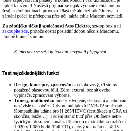
tohle zaplevelování planety, a konec konců i vaší domácnosti, je
úplně k ničemu! Naštěstí přijímač se nijak výrazně nehřál ani po
šesti, sedmi hodinách provozu. Plast mě ale rozhodně iritoval a
záruční pečeť je přelepena přes něj, takže tohle Mascom nezvládl.
Za zápůjčku děkuji společnosti Atos Elektro,
set-top box u ní
zakoupíte zde,
protože dostat poslední dobou něco z Mascomu,
limitně hraničí s nulou.
K internetu se set-top box ani nevyplatí připojovat…
Test nejzákladnějších funkcí
Design, koncepce, zpracování –
celokovový, tři strany
potažené plastovou fólií. Zdroj externí, bez síťového
vypínače, zpracování výborné.
Tunery, multimédia:
tunery zdvojené, sledování a nahrávání
nezávislé na sobě z až dvou multiplexů DVB-T2 současně.
Kompatibilita udána pro H.265/HEVC (certifikace u CRA už
skončila, takže…). Třídění stanic buď přes Oblíbené nebo
fyzickým přesunem kanálu. Příjem do maximálního rozlišení
1.920 x 1.080 bodů (Full HD), datový tok udán na až 15