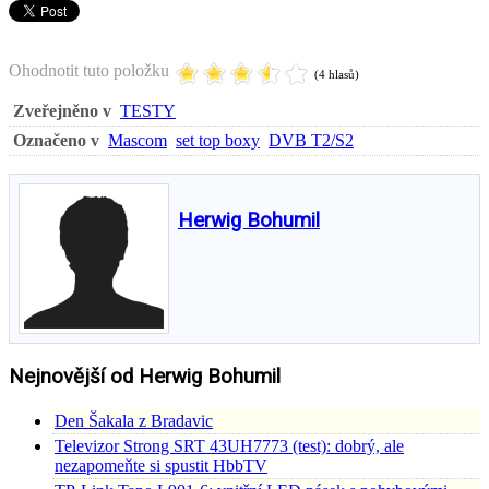
Ohodnotit tuto položku
(4 hlasů)
Zveřejněno v
TESTY
Označeno v
Mascom
set top boxy
DVB T2/S2
Herwig Bohumil
Nejnovější od Herwig Bohumil
Den Šakala z Bradavic
Televizor Strong SRT 43UH7773 (test): dobrý, ale
nezapomeňte si spustit HbbTV