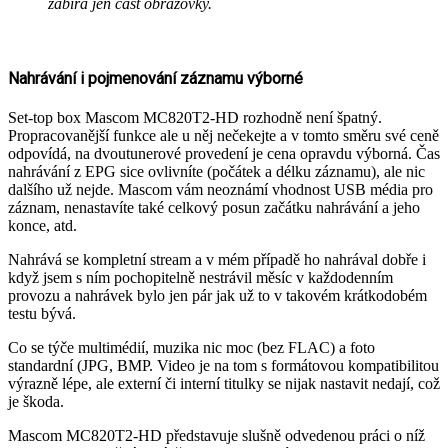
zabírá jen část obrazovky.
Nahrávání i pojmenování záznamu výborné
Set-top box Mascom MC820T2-HD rozhodně není špatný.
Propracovanější funkce ale u něj nečekejte a v tomto směru své ceně
odpovídá, na dvoutunerové provedení je cena opravdu výborná. Čas
nahrávání z EPG sice ovlivníte (počátek a délku záznamu), ale nic
dalšího už nejde. Mascom vám neoznámí vhodnost USB média pro
záznam, nenastavíte také celkový posun začátku nahrávání a jeho
konce, atd.
Nahrává se kompletní stream a v mém případě ho nahrával dobře i
když jsem s ním pochopitelně nestrávil měsíc v každodenním
provozu a nahrávek bylo jen pár jak už to v takovém krátkodobém
testu bývá.
Co se týče multimédií, muzika nic moc (bez FLAC) a foto
standardní (JPG, BMP. Video je na tom s formátovou kompatibilitou
výrazně lépe, ale externí či interní titulky se nijak nastavit nedají, což
je škoda.
Mascom MC820T2-HD představuje slušně odvedenou práci o níž