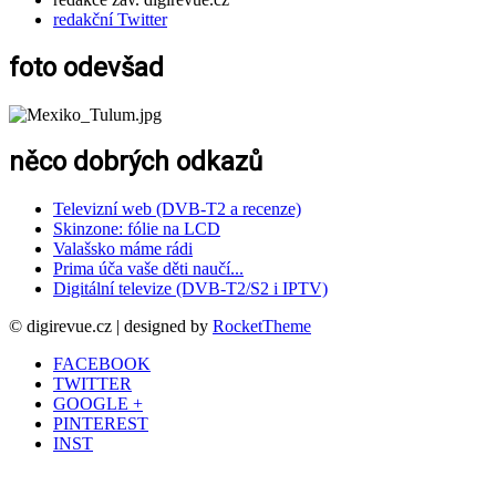
redakční Twitter
foto odevšad
něco dobrých odkazů
Televizní web (DVB-T2 a recenze)
Skinzone: fólie na LCD
Valašsko máme rádi
Prima úča vaše děti naučí...
Digitální televize (DVB-T2/S2 i IPTV)
© digirevue.cz | designed by
RocketTheme
FACEBOOK
TWITTER
GOOGLE +
PINTEREST
INST