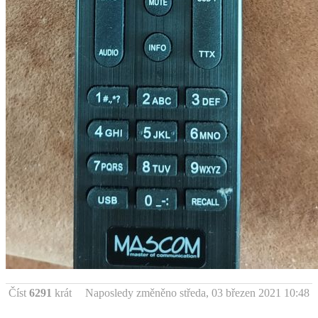
Číst
6291
krát
Naposledy změněno středa, 03 březen 2021 10:48