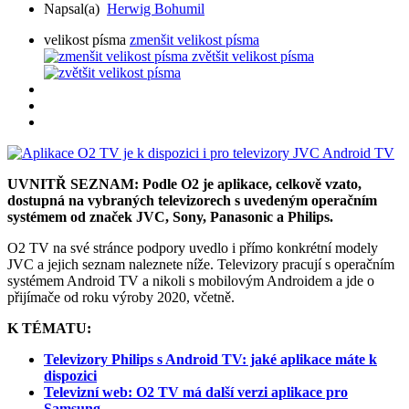
Napsal(a)
Herwig Bohumil
velikost písma
zmenšit velikost písma
zvětšit velikost písma
UVNITŘ SEZNAM: Podle O2 je aplikace, celkově vzato,
dostupná na vybraných televizorech s uvedeným operačním
systémem od značek JVC, Sony, Panasonic a Philips.
O2 TV na své stránce podpory uvedlo i přímo konkrétní modely
JVC a jejich seznam naleznete níže. Televizory pracují s operačním
systémem Android TV a nikoli s mobilovým Androidem a jde o
přijímače od roku výroby 2020, včetně.
K TÉMATU:
Televizory Philips s Android TV: jaké aplikace máte k
dispozici
Televizní web: O2 TV má další verzi aplikace pro
Samsung