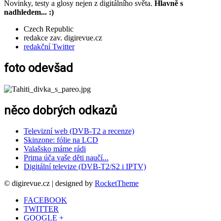
Novinky, testy a glosy nejen z digitálního světa.
Hlavně s
nadhledem... :)
Czech Republic
redakce zav. digirevue.cz
redakční Twitter
foto odevšad
něco dobrých odkazů
Televizní web (DVB-T2 a recenze)
Skinzone: fólie na LCD
Valašsko máme rádi
Prima úča vaše děti naučí...
Digitální televize (DVB-T2/S2 i IPTV)
© digirevue.cz | designed by
RocketTheme
FACEBOOK
TWITTER
GOOGLE +