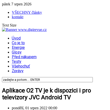
pátek 7 srpen 2026
VŠECHNY články
kontakt
Text Size
Úvod
Co je to
Energie
Glosy
Před nákupem
Testy
Všehochuť
Zprávy
Aplikace O2 TV je k dispozici i pro
televizory JVC Android TV
pondělí, 01 srpen 2022 00:00