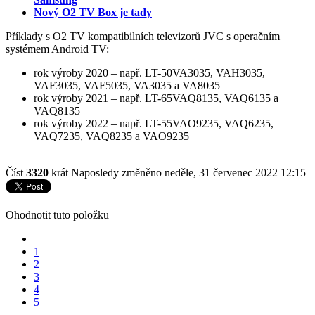
Nový O2 TV Box je tady
Příklady s O2 TV kompatibilních televizorů JVC s operačním
systémem Android TV:
rok výroby 2020 – např. LT-50VA3035, VAH3035,
VAF3035, VAF5035, VA3035 a VA8035
rok výroby 2021 – např. LT-65VAQ8135, VAQ6135 a
VAQ8135
rok výroby 2022 – např. LT-55VAO9235, VAQ6235,
VAQ7235, VAQ8235 a VAO9235
Číst
3320
krát
Naposledy změněno neděle, 31 červenec 2022 12:15
Ohodnotit tuto položku
1
2
3
4
5