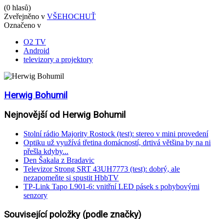
(0 hlasů)
Zveřejněno v
VŠEHOCHUŤ
Označeno v
O2 TV
Android
televizory a projektory
Herwig Bohumil
Nejnovější od Herwig Bohumil
Stolní rádio Majority Rostock (test): stereo v mini provedení
Optiku už využívá třetina domácností, drtivá většina by na ni
přešla kdyby...
Den Šakala z Bradavic
Televizor Strong SRT 43UH7773 (test): dobrý, ale
nezapomeňte si spustit HbbTV
TP-Link Tapo L901-6: vnitřní LED pásek s pohybovými
senzory
Související položky (podle značky)