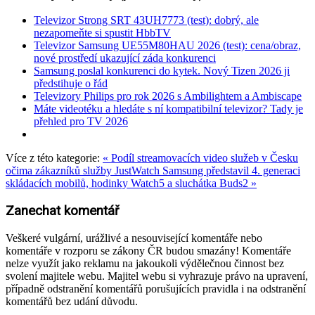
Televizor Strong SRT 43UH7773 (test): dobrý, ale
nezapomeňte si spustit HbbTV
Televizor Samsung UE55M80HAU 2026 (test): cena/obraz,
nové prostředí ukazující záda konkurenci
Samsung poslal konkurenci do kytek. Nový Tizen 2026 ji
předstihuje o řád
Televizory Philips pro rok 2026 s Ambilightem a Ambiscape
Máte videotéku a hledáte s ní kompatibilní televizor? Tady je
přehled pro TV 2026
Více z této kategorie:
« Podíl streamovacích video služeb v Česku
očima zákazníků služby JustWatch
Samsung představil 4. generaci
skládacích mobilů, hodinky Watch5 a sluchátka Buds2 »
Zanechat komentář
Veškeré vulgární, urážlivé a nesouvisející komentáře nebo
komentáře v rozporu se zákony ČR budou smazány! Komentáře
nelze využít jako reklamu na jakoukoli výdělečnou činnost bez
svolení majitele webu. Majitel webu si vyhrazuje právo na upravení,
případně odstranění komentářů porušujících pravidla i na odstranění
komentářů bez udání důvodu.