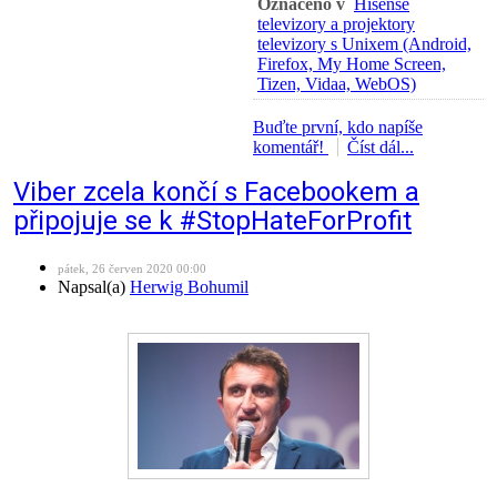
Označeno v
Hisense
televizory a projektory
televizory s Unixem (Android,
Firefox, My Home Screen,
Tizen, Vidaa, WebOS)
Buďte první, kdo napíše
komentář!
Číst dál...
Viber zcela končí s Facebookem a
připojuje se k #StopHateForProfit
pátek, 26 červen 2020 00:00
Napsal(a)
Herwig Bohumil