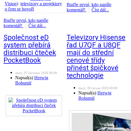
Vision)
televizory a projektory
Buďte první, kdo napíše
o čem se hovoří
komentář!
Číst dál...
Buďte první, kdo napíše
komentář!
Číst dál...
Společnost eD
Televizory Hisense
system přebírá
řad U7QF a U8QF
distribuci čteček
mají do střední
PocketBook
cenové třídy
přinést špičkové
úterý, 07 červenec 2020 00:00
technologie
Napsal(a)
Herwig
Bohumil
úterý, 30 červen 2020 00:00
Napsal(a)
Herwig
Bohumil