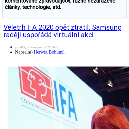
komentované zpravodajství, různé nezařazené
články, technologie, atd.
Veletrh IFA 2020 opět ztratil. Samsung
raději uspořádá virtuální akci
pondělí, 27 červenec 2020 00:00
Napsal(a)
Herwig Bohumil