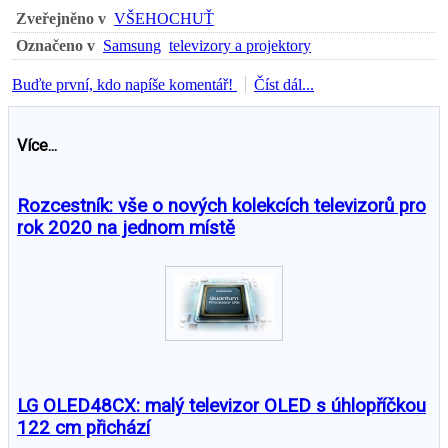
Zveřejněno v
VŠEHOCHUŤ
Označeno v
Samsung
televizory a projektory
Buďte první, kdo napíše komentář!
Číst dál...
Více...
Rozcestník: vše o nových kolekcích televizorů pro
rok 2020 na jednom místě
LG OLED48CX: malý televizor OLED s úhlopříčkou
122 cm přichází