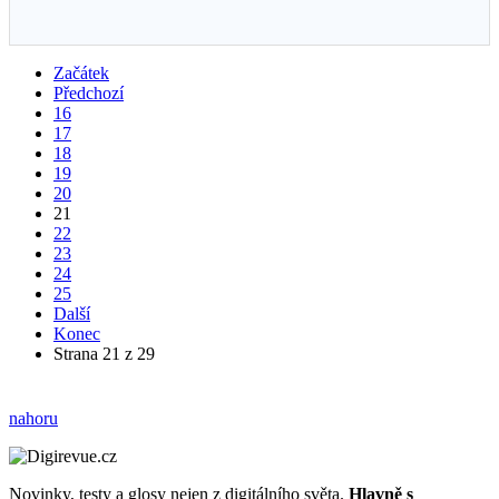
Začátek
Předchozí
16
17
18
19
20
21
22
23
24
25
Další
Konec
Strana 21 z 29
nahoru
Novinky, testy a glosy nejen z digitálního světa.
Hlavně s