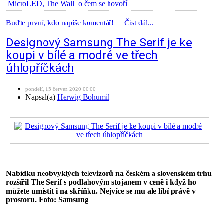
MicroLED, The Wall
o čem se hovoří
Buďte první, kdo napíše komentář!
Číst dál...
Designový Samsung The Serif je ke
koupi v bílé a modré ve třech
úhlopříčkách
pondělí, 15 červen 2020 00:00
Napsal(a)
Herwig Bohumil
Nabídku neobvyklých televizorů na českém a slovenském trhu
rozšířil The Serif s podlahovým stojanem v ceně i když ho
můžete umístit i na skříňku. Nejvíce se mu ale líbí právě v
prostoru. Foto: Samsung