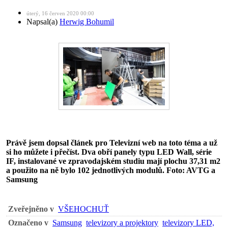
úterý, 16 červen 2020 00:00
Napsal(a)
Herwig Bohumil
Právě jsem dopsal článek pro Televizní web na toto téma a už
si ho můžete i přečíst. Dva obří panely typu LED Wall, série
IF, instalované ve zpravodajském studiu mají plochu 37,31 m2
a použito na ně bylo 102 jednotlivých modulů. Foto: AVTG a
Samsung
Zveřejněno v
VŠEHOCHUŤ
Označeno v
Samsung
televizory a projektory
televizory LED,