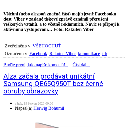
Všichni (nebo alespoň značná část) mají zjevně Facebooku
dost. Viber v zaslané tiskové zprávě oznámil přerušení
veškerých vztahů, a to včetně reklamních. Navíc se připojí k
aktivnímu vystupování… Foto: Rakuten Viber
Zveřejněno v
VŠEHOCHUŤ
Označeno v
Facebook
Rakuten Viber
komunikace
trh
Buďte první, kdo napíše komentář!
Číst dál...
Alza začala prodávat unikátní
Samsung QE65Q950T bez černé
obruby obrazovky
pátek, 19 červen 2020 00:00
Napsal(a)
Herwig Bohumil