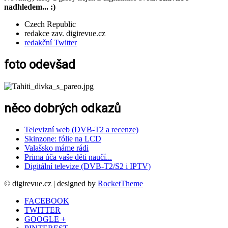
nadhledem... :)
Czech Republic
redakce zav. digirevue.cz
redakční Twitter
foto odevšad
něco dobrých odkazů
Televizní web (DVB-T2 a recenze)
Skinzone: fólie na LCD
Valašsko máme rádi
Prima úča vaše děti naučí...
Digitální televize (DVB-T2/S2 i IPTV)
© digirevue.cz | designed by
RocketTheme
FACEBOOK
TWITTER
GOOGLE +