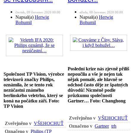
čtvrtek, 09 červenec 2020 00:00
středa, 08 červenec 2020 00:00
Napsal(a)
Herwig
Napsal(a)
Herwig
Bohumil
Bohumil
Poslední krize nás zjevně příliš
Společnost TP Vision, výrobce
nepoučila a vše je nejen tak
televizorů značky Philips,
nějak pomalé, ale hlavně se
oznámila, že se tento rok
odchod často děje ze špatných
nezúčastni známého
důvodů! Nicméně podle
berlínského veletrhu, který se
průzkumu společnosti
koná na počátku září. Foto:
Gartner… Foto: Changhong
TP Vision
Zveřejněno v
VŠEHOCHUŤ
Zveřejněno v
VŠEHOCHUŤ
Označeno v
Gartner
trh
Označeno v
Philips (TP