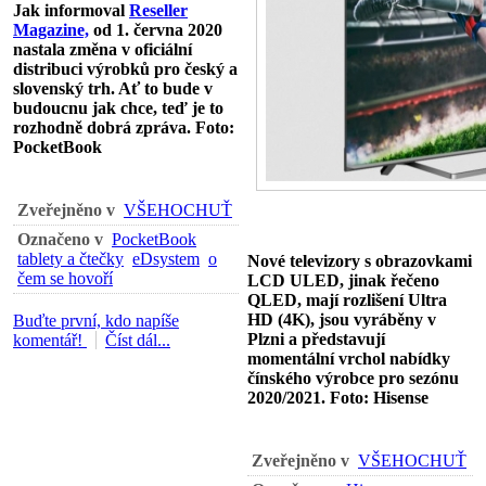
Jak informoval
Reseller
Magazine,
od 1. června 2020
nastala změna v oficiální
distribuci výrobků pro český a
slovenský trh. Ať to bude v
budoucnu jak chce, teď je to
rozhodně dobrá zpráva. Foto:
PocketBook
Zveřejněno v
VŠEHOCHUŤ
Označeno v
PocketBook
tablety a čtečky
eDsystem
o
Nové televizory s obrazovkami
čem se hovoří
LCD ULED, jinak řečeno
QLED, mají rozlišení Ultra
HD (4K), jsou vyráběny v
Buďte první, kdo napíše
Plzni a představují
komentář!
Číst dál...
momentální vrchol nabídky
čínského výrobce pro sezónu
2020/2021. Foto: Hisense
Zveřejněno v
VŠEHOCHUŤ