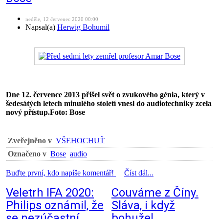
neděle, 12 červenec 2020 00:00
Napsal(a)
Herwig Bohumil
Dne 12. července 2013 přišel svět o zvukového génia, který v
šedesátých letech minulého století vnesl do audiotechniky zcela
nový přístup.Foto: Bose
Zveřejněno v
VŠEHOCHUŤ
Označeno v
Bose
audio
Buďte první, kdo napíše komentář!
Číst dál...
Veletrh IFA 2020:
Couváme z Číny.
Philips oznámil, že
Sláva, i když
se nezúčastní…
bohužel…