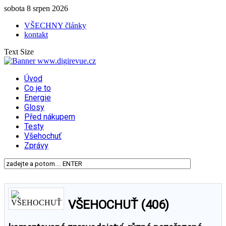
sobota 8 srpen 2026
VŠECHNY články
kontakt
Text Size
Úvod
Co je to
Energie
Glosy
Před nákupem
Testy
Všehochuť
Zprávy
VŠEHOCHUŤ (406)