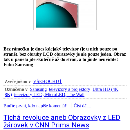
Bez rámečku je dnes kdejaký televizor (je u nich pouze po
straně), bez obruby LCD obrazovky je ale pouze jeden. Obraz
tak u panelu jde skutečně až do stran, a to jinde neuvidíte!
Foto: Samsung
Zveřejněno v
VŠEHOCHUŤ
Označeno v
Samsung
televizory a projektory
Ultra HD (4K,
8K)
televizory LED, MicroLED, The Wall
Buďte první, kdo napíše komentář!
Číst dál...
Tichá revoluce aneb Obrazovky z LED
žárovek v CNN Prima News