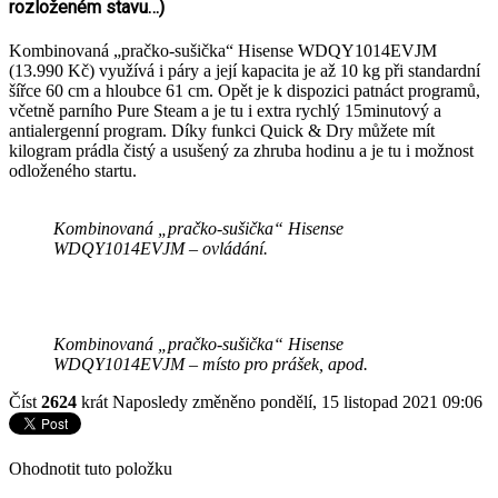
rozloženém stavu…)
Kombinovaná „pračko-sušička“ Hisense WDQY1014EVJM
(13.990 Kč) využívá i páry a její kapacita je až 10 kg při standardní
šířce 60 cm a hloubce 61 cm. Opět je k dispozici patnáct programů,
včetně parního Pure Steam a je tu i extra rychlý 15minutový a
antialergenní program. Díky funkci Quick & Dry můžete mít
kilogram prádla čistý a usušený za zhruba hodinu a je tu i možnost
odloženého startu.
Kombinovaná „pračko-sušička“ Hisense
WDQY1014EVJM – ovládání.
Kombinovaná „pračko-sušička“ Hisense
WDQY1014EVJM – místo pro prášek, apod.
Číst
2624
krát
Naposledy změněno pondělí, 15 listopad 2021 09:06
Ohodnotit tuto položku