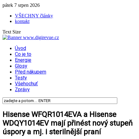
pátek 7 srpen 2026
VŠECHNY články
kontakt
Text Size
Úvod
Co je to
Energie
Glosy
Před nákupem
Testy
Všehochuť
Zprávy
Hisense WFQR1014EVA a Hisense
WDQY1014EV mají přinést nový stupeň
úspory a mj. i sterilnější praní