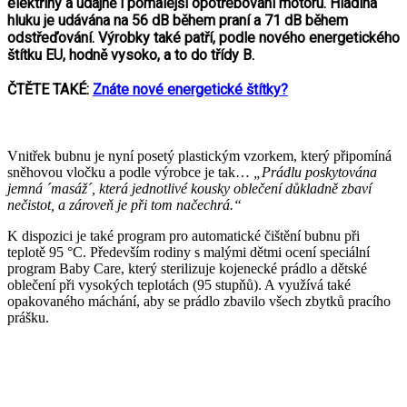
elektřiny a údajně i pomalejší opotřebování motoru. Hladina
hluku je udávána na 56 dB během praní a 71 dB během
odstřeďování. Výrobky také patří, podle nového energetického
štítku EU, hodně vysoko, a to do třídy B.
ČTĚTE TAKÉ:
Znáte nové energetické štítky?
Vnitřek bubnu je nyní posetý plastickým vzorkem, který připomíná
sněhovou vločku a podle výrobce je tak…
„Prádlu poskytována
jemná ´masáž´, která jednotlivé kousky oblečení důkladně zbaví
nečistot, a zároveň je při tom načechrá.“
K dispozici je také program pro automatické čištění bubnu při
teplotě 95 °C. Především rodiny s malými dětmi ocení speciální
program Baby Care, který sterilizuje kojenecké prádlo a dětské
oblečení při vysokých teplotách (95 stupňů). A využívá také
opakovaného máchání, aby se prádlo zbavilo všech zbytků pracího
prášku.