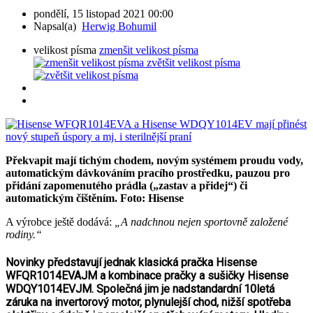
pondělí, 15 listopad 2021 00:00
Napsal(a)
Herwig Bohumil
velikost písma
zmenšit velikost písma
zvětšit velikost písma
Překvapit mají tichým chodem, novým systémem proudu vody,
automatickým dávkováním pracího prostředku, pauzou pro
přidání zapomenutého prádla („zastav a přidej“) či
automatickým čištěním. Foto: Hisense
A výrobce ještě dodává:
„A nadchnou nejen sportovně založené
rodiny.“
Novinky představují jednak klasická pračka Hisense
WFQR1014EVAJM a kombinace pračky a sušičky Hisense
WDQY1014EVJM. Společná jim je nadstandardní 10letá
záruka na invertorový motor, plynulejší chod, nižší spotřeba