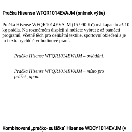
Pračka Hisense WFQR1014EVAJM (snímek výše)
Pračka Hisense WFQR1014EVAJM (15.990 Kč) má kapacitu až 10
kg prádla. Na rozměrném displeji si můžete vybrat z až patnácti
programů, včetně těch pro delikátní textilie, sportovní oblečení a je
tu i extra rychlé čtvrthodinové praní.
Pračka Hisense WFQR1014EVAJM – ovládání.
Pračka Hisense WFQR1014EVAJM – místo pro
prášek, apod.
Kombinovaná „pračko-sušička“ Hisense WDQY1014EVJM (v