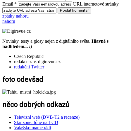
Email *
URL internetové stránky
zpátky nahoru
nahoru
Novinky, testy a glosy nejen z digitálního světa.
Hlavně s
nadhledem... :)
Czech Republic
redakce zav. digirevue.cz
redakční Twitter
foto odevšad
něco dobrých odkazů
Televizní web (DVB-T2 a recenze)
Skinzone: fólie na LCD
Valašsko máme rádi