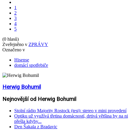
1
2
3
4
5
(0 hlasů)
Zveřejněno v
ZPRÁVY
Označeno v
Hisense
domácí spotřebiče
Herwig Bohumil
Nejnovější od Herwig Bohumil
Stolní rádio Majority Rostock (test): stereo v mini provedení
Optiku už využívá třetina domácností, drtivá většina by na ni
přešla kdyby...
Den Šakala z Bradavic