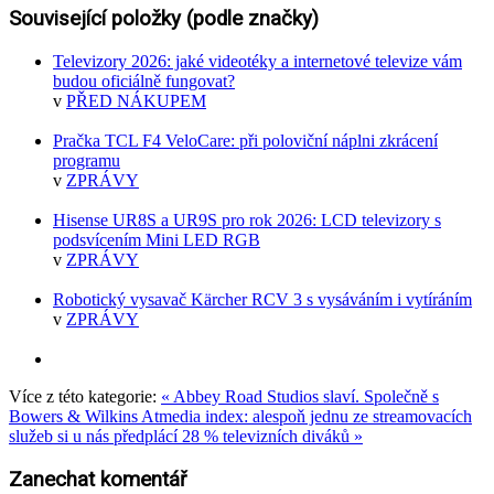
Související položky (podle značky)
Televizory 2026: jaké videotéky a internetové televize vám
budou oficiálně fungovat?
v
PŘED NÁKUPEM
Pračka TCL F4 VeloCare: při poloviční náplni zkrácení
programu
v
ZPRÁVY
Hisense UR8S a UR9S pro rok 2026: LCD televizory s
podsvícením Mini LED RGB
v
ZPRÁVY
Robotický vysavač Kärcher RCV 3 s vysáváním i vytíráním
v
ZPRÁVY
Více z této kategorie:
« Abbey Road Studios slaví. Společně s
Bowers & Wilkins
Atmedia index: alespoň jednu ze streamovacích
služeb si u nás předplácí 28 % televizních diváků »
Zanechat komentář