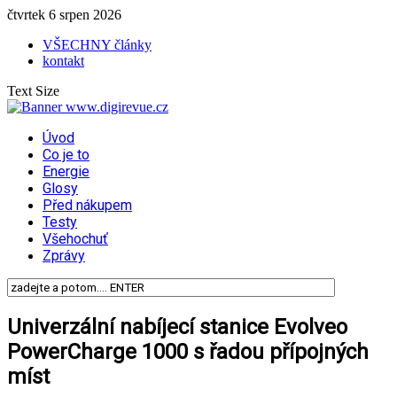
čtvrtek 6 srpen 2026
VŠECHNY články
kontakt
Text Size
Úvod
Co je to
Energie
Glosy
Před nákupem
Testy
Všehochuť
Zprávy
Univerzální nabíjecí stanice Evolveo
PowerCharge 1000 s řadou přípojných
míst