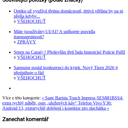
Související položky (podle značky)
Optiku už využívá třetina domácností, drtivá většina by na ni
přešla kdyby...
v
VŠEHOCHUŤ
Máte (používáte) UI/AI? A splňujete pravidla
transparentnosti?
v
ZPRÁVY
Srpen na Canal+? Především třetí řada historické Policie Paříž
v
VŠEHOCHUŤ
Samsung poslal konkurenci do kytek. Nový Tizen 2026 ji
předstihuje o řád
v
VŠEHOCHUŤ
Více z této kategorie:
« Sage Barista Touch Impress SES881BSS4:
extra rychlý náběh, osm „uložených káv“
Telefon Vivo Y36:
Android 13, extrarychlé dobíjení i konektor pro sluchátka »
Zanechat komentář