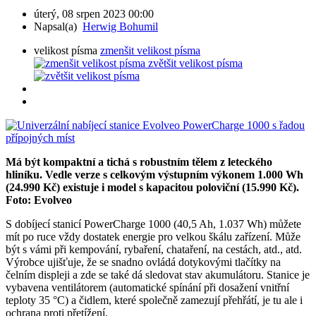
úterý, 08 srpen 2023 00:00
Napsal(a)
Herwig Bohumil
velikost písma
zmenšit velikost písma
zvětšit velikost písma
Má být kompaktní a tichá s robustním tělem z leteckého
hliníku. Vedle verze s celkovým výstupním výkonem 1.000 Wh
(24.990 Kč) existuje i model s kapacitou poloviční (15.990 Kč).
Foto: Evolveo
S dobíjecí stanicí PowerCharge 1000 (40,5 Ah, 1.037 Wh) můžete
mít po ruce vždy dostatek energie pro velkou škálu zařízení. Může
být s vámi při kempování, rybaření, chataření, na cestách, atd., atd.
Výrobce ujišťuje, že se snadno ovládá dotykovými tlačítky na
čelním displeji a zde se také dá sledovat stav akumulátoru. Stanice je
vybavena ventilátorem (automatické spínání při dosažení vnitřní
teploty 35 °C) a čidlem, které společně zamezují přehřátí, je tu ale i
ochrana proti přetížení.