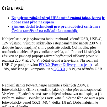
ČTĚTE TAKÉ:
Kupujeme záložní zdroj UPS: méně známá fakta, která je
dobré znát před nákupem
Siemens dodal technologii pro první dobíjecí centrum v
Česku zaměřené na nákladní automobily
Nabíjecí stanice je vybavena řadou rozhraní, včetně USB, USB-C,
12V výstupu, výstupu střídavého i stejnosměrného napětí 230 V a
dobijete (nebo napájíte) s ní v podstatě cokoli. Od mobilu, přes
notebook a tablet, až po ventilátor, světla, atd. Pomocí klasických
zásuvek se pak dají připojit zařízení vyžadující střídavý proud v
rozmezí 220 V až 240 V, včetně dronů a televizory. Na rozhraní
USB-C je podporováno
PD 3.0 (Power Delivery – co je to)
s až
18W, ohlášena je i kompatibilita s
QC 3.0
(18 W) na běžném USB.
Nabíjecí stanici PowerCharge naplníte z běžných 230V, z
fotovoltaického článku (neudáno jakého) nebo přes autozapalovač.
Ve všech případech se má stav nabíjení zobrazovat na displeji a jak
vidíte ze snímku, součástí je i sada kabelů, včetně těch do auta a pro
fotovoltaický panel (5521, MC4, délka 1,8 m). Doba nabíjení je
udána na 6 hodin.