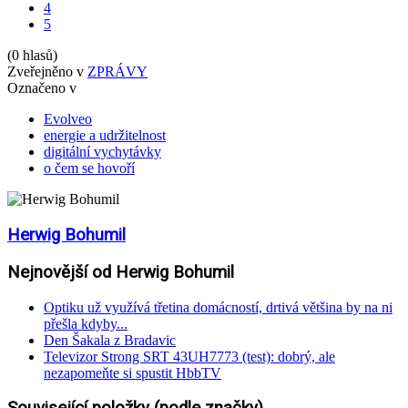
4
5
(0 hlasů)
Zveřejněno v
ZPRÁVY
Označeno v
Evolveo
energie a udržitelnost
digitální vychytávky
o čem se hovoří
Herwig Bohumil
Nejnovější od Herwig Bohumil
Optiku už využívá třetina domácností, drtivá většina by na ni
přešla kdyby...
Den Šakala z Bradavic
Televizor Strong SRT 43UH7773 (test): dobrý, ale
nezapomeňte si spustit HbbTV