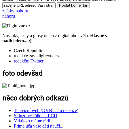
zpátky nahoru
nahoru
Novinky, testy a glosy nejen z digitálního světa.
Hlavně s
nadhledem... :)
Czech Republic
redakce zav. digirevue.cz
redakční Twitter
foto odevšad
něco dobrých odkazů
Televizní web (DVB-T2 a recenze)
Skinzone: fólie na LCD
Valašsko máme rádi
Prima úča vaše děti naučí...