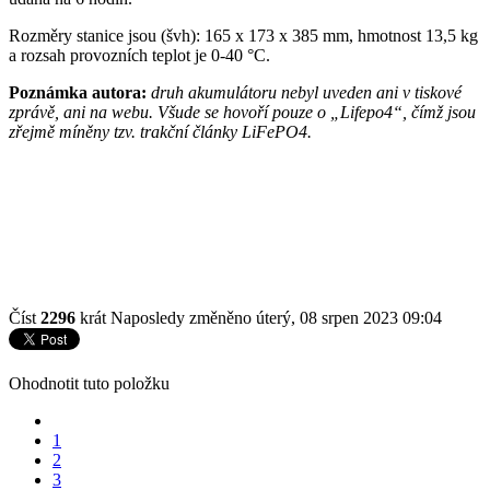
Rozměry stanice jsou (švh): 165 x 173 x 385 mm, hmotnost 13,5 kg
a rozsah provozních teplot je 0-40 °C.
Poznámka autora:
druh akumulátoru nebyl uveden ani v tiskové
zprávě, ani na webu. Všude se hovoří pouze o „Lifepo4“, čímž jsou
zřejmě míněny tzv. trakční články LiFePO4.
Číst
2296
krát
Naposledy změněno úterý, 08 srpen 2023 09:04
Ohodnotit tuto položku
1
2
3