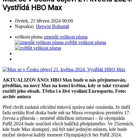
Vystřídá HBO Max
čtvrtek, 21 březen 2024 00:00
Napsal(a)
Herwig Bohumil
velikost písma
zmenšit velikost písma
zvětšit velikost písma
AKTUALIZOVÁNO: HBO Max bude u nás přejmenován,
předělán, na nový Max na konci května, kdy se také výrazně
rozšíří jeho obsah. Třeba i o živé vysílání Eurosportu. Foto:
archiv autora
Před chvíli zaslaná oficiální tisková zpráva také oznámila, že další
řada seriálu Rod draka bude mít na Maxu evropskou premiéru 17.
června a přinesla – neméně důležitou informaci – že olympiáda
Paříž 2024 bude součástí všech balíčků předplatného. Ve 25zemích,
kde bude Max dostupný, má být také jediným místem, kde bude
možné sledovat každý moment Olympijských her Paříž 2024.