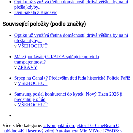
Optiku už využívá třetina domácností, drtivá většina by na ni
přešla kdyby...
Den Šakala z Bradavic
Související položky (podle značky)
Optiku už využívá třetina domácností, drtivá většina by na ni
přešla kdyby...
v
VŠEHOCHUŤ
Máte (používáte) UI/AI? A splňujete pravidla
transparentnosti?
v
ZPRÁVY
Srpen na Canal+? Především třetí řada historické Policie Paříž
v
VŠEHOCHUŤ
Samsung poslal konkurenci do kytek. Nový Tizen 2026 ji
předstihuje o řád
v
VŠEHOCHUŤ
Více z této kategorie:
« Kompaktní projektor LG CineBeam Q
nabídne 4K i laserový zdroj
Autokamera Mio MiVue J756DS: v