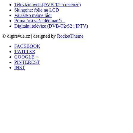
Televizní web (DVB-T2 a recenze)
Skinzone: fólie na LCD
Valašsko máme rádi
Prima úča vaše děti naučí...
Digitální televize (DVB-T2/S2 i IPTV)
© digirevue.cz | designed by
RocketTheme
FACEBOOK
TWITTER
GOOGLE +
PINTEREST
INST