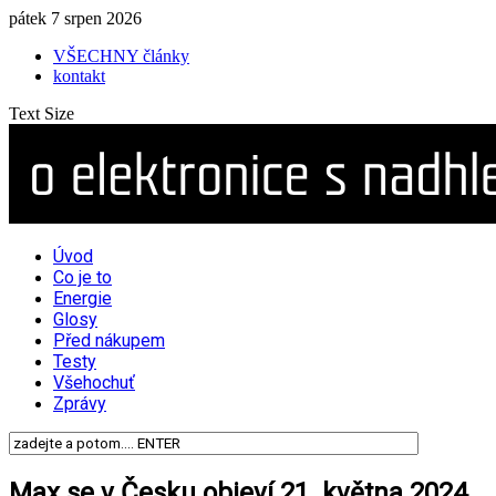
pátek 7 srpen 2026
VŠECHNY články
kontakt
Text Size
Úvod
Co je to
Energie
Glosy
Před nákupem
Testy
Všehochuť
Zprávy
Max se v Česku objeví 21. května 2024.