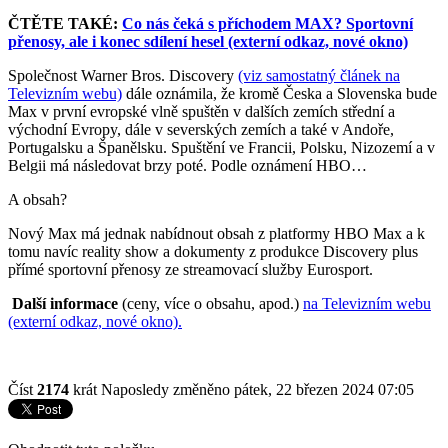
ČTĚTE TAKÉ:
Co nás čeká s příchodem MAX? Sportovní
přenosy, ale i konec sdílení hesel (externí odkaz, nové okno)
Společnost Warner Bros. Discovery
(viz samostatný článek na
Televizním webu)
dále oznámila, že kromě Česka a Slovenska bude
Max v první evropské vlně spuštěn v dalších zemích střední a
východní Evropy, dále v severských zemích a také v Andoře,
Portugalsku a Španělsku. Spuštění ve Francii, Polsku, Nizozemí a v
Belgii má následovat brzy poté. Podle oznámení HBO…
A obsah?
Nový Max má jednak nabídnout obsah z platformy HBO Max a k
tomu navíc reality show a dokumenty z produkce Discovery plus
přímé sportovní přenosy ze streamovací služby Eurosport.
Další informace
(ceny, více o obsahu, apod.)
na Televizním webu
(externí odkaz, nové okno).
Číst
2174
krát
Naposledy změněno pátek, 22 březen 2024 07:05