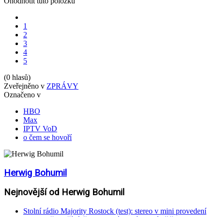
Ohodnotit tuto položku
1
2
3
4
5
(0 hlasů)
Zveřejněno v
ZPRÁVY
Označeno v
HBO
Max
IPTV VoD
o čem se hovoří
Herwig Bohumil
Nejnovější od Herwig Bohumil
Stolní rádio Majority Rostock (test): stereo v mini provedení