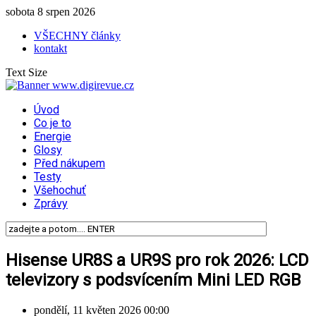
sobota 8 srpen 2026
VŠECHNY články
kontakt
Text Size
Úvod
Co je to
Energie
Glosy
Před nákupem
Testy
Všehochuť
Zprávy
Hisense UR8S a UR9S pro rok 2026: LCD
televizory s podsvícením Mini LED RGB
pondělí, 11 květen 2026 00:00