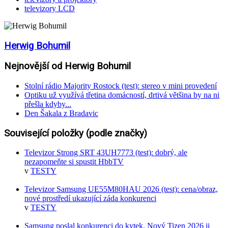
televizory LCD
Herwig Bohumil
Nejnovější od Herwig Bohumil
Stolní rádio Majority Rostock (test): stereo v mini provedení
Optiku už využívá třetina domácností, drtivá většina by na ni
přešla kdyby...
Den Šakala z Bradavic
Související položky (podle značky)
Televizor Strong SRT 43UH7773 (test): dobrý, ale
nezapomeňte si spustit HbbTV
v
TESTY
Televizor Samsung UE55M80HAU 2026 (test): cena/obraz,
nové prostředí ukazující záda konkurenci
v
TESTY
Samsung poslal konkurenci do kytek. Nový Tizen 2026 ji