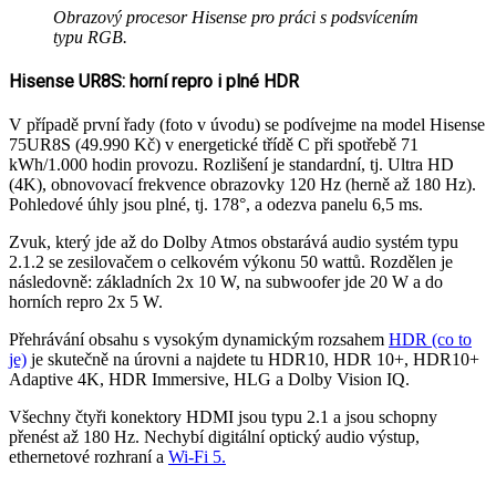
Obrazový procesor Hisense pro práci s podsvícením
typu RGB.
Hisense UR8S: horní repro i plné HDR
V případě první řady (foto v úvodu) se podívejme na model Hisense
75UR8S (49.990 Kč) v energetické třídě C při spotřebě 71
kWh/1.000 hodin provozu. Rozlišení je standardní, tj. Ultra HD
(4K), obnovovací frekvence obrazovky 120 Hz (herně až 180 Hz).
Pohledové úhly jsou plné, tj. 178°, a odezva panelu 6,5 ms.
Zvuk, který jde až do Dolby Atmos obstarává audio systém typu
2.1.2 se zesilovačem o celkovém výkonu 50 wattů. Rozdělen je
následovně: základních 2x 10 W, na subwoofer jde 20 W a do
horních repro 2x 5 W.
Přehrávání obsahu s vysokým dynamickým rozsahem
HDR (co to
je)
je skutečně na úrovni a najdete tu HDR10, HDR 10+, HDR10+
Adaptive 4K, HDR Immersive, HLG a Dolby Vision IQ.
Všechny čtyři konektory HDMI jsou typu 2.1 a jsou schopny
přenést až 180 Hz. Nechybí digitální optický audio výstup,
ethernetové rozhraní a
Wi-Fi 5.