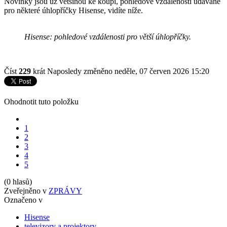
Novinky jsou už většinou ke koupi, pohledové vzdálenosti udávané
pro některé úhlopříčky Hisense, vidíte níže.
Hisense: pohledové vzdálenosti pro větší úhlopříčky.
Číst
229
krát
Naposledy změněno neděle, 07 červen 2026 15:20
Ohodnotit tuto položku
1
2
3
4
5
(0 hlasů)
Zveřejněno v
ZPRÁVY
Označeno v
Hisense
televizory a projektory