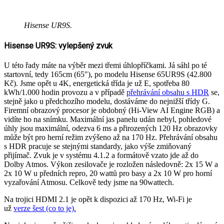
Hisense UR9S.
Hisense UR9S: vylepšený zvuk
U této řady máte na výběr mezi třemi úhlopříčkami. Já sáhl po té
startovní, tedy 165cm (65"), po modelu Hisense 65UR9S (42.800
Kč). Jsme opět u 4K, energetická třída je už E, spotřeba 80
kWh/1.000 hodin provozu a v případě
přehrávání obsahu s HDR
se,
stejně jako u předchozího modelu, dostáváme do nejnižší třídy G.
Firemní obrazový procesor je obdobný (Hi-View AI Engine RGB) a
vidíte ho na snímku. Maximální jas panelu udán nebyl, pohledové
úhly jsou maximální, odezva 6 ms a přirozených 120 Hz obrazovky
může být pro herní režim zvýšeno až na 170 Hz. Přehrávání obsahu
s HDR pracuje se stejnými standardy, jako výše zmiňovaný
přijímač. Zvuk je v systému 4.1.2 a formátově vzato jde až do
Dolby Atmos. Výkon zesilovače je rozložen následovně: 2x 15 W a
2x 10 W u předních repro, 20 wattů pro basy a 2x 10 W pro horní
vyzařování Atmosu. Celkově tedy jsme na 90wattech.
Na trojici HDMI 2.1 je opět k dispozici až 170 Hz, Wi-Fi je
už
verze šest (co to je).