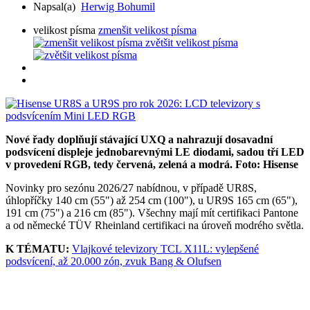
Napsal(a)
Herwig Bohumil
velikost písma
zmenšit velikost písma
zvětšit velikost písma
Nové řady doplňují stávající UXQ a nahrazují dosavadní
podsvícení displeje jednobarevnými LE diodami, sadou tří LED
v provedení RGB, tedy červená, zelená a modrá. Foto: Hisense
Novinky pro sezónu 2026/27 nabídnou, v případě UR8S,
úhlopříčky 140 cm (55") až 254 cm (100"), u UR9S 165 cm (65"),
191 cm (75") a 216 cm (85"). Všechny mají mít certifikaci Pantone
a od německé TÜV Rheinland certifikaci na úroveň modrého světla.
K TÉMATU:
Vlajkové televizory TCL X11L: vylepšené
podsvícení, až 20.000 zón, zvuk Bang & Olufsen