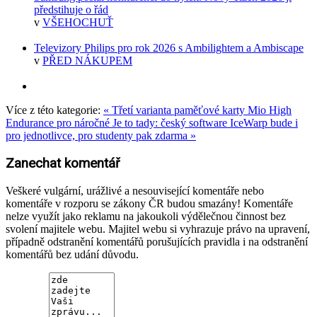
předstihuje o řád
v
VŠEHOCHUŤ
Televizory Philips pro rok 2026 s Ambilightem a Ambiscape
v
PŘED NÁKUPEM
Více z této kategorie:
« Třetí varianta paměťové karty Mio High
Endurance pro náročné
Je to tady: český software IceWarp bude i
pro jednotlivce, pro studenty pak zdarma »
Zanechat komentář
Veškeré vulgární, urážlivé a nesouvisející komentáře nebo
komentáře v rozporu se zákony ČR budou smazány! Komentáře
nelze využít jako reklamu na jakoukoli výdělečnou činnost bez
svolení majitele webu. Majitel webu si vyhrazuje právo na upravení,
případně odstranění komentářů porušujících pravidla i na odstranění
komentářů bez udání důvodu.