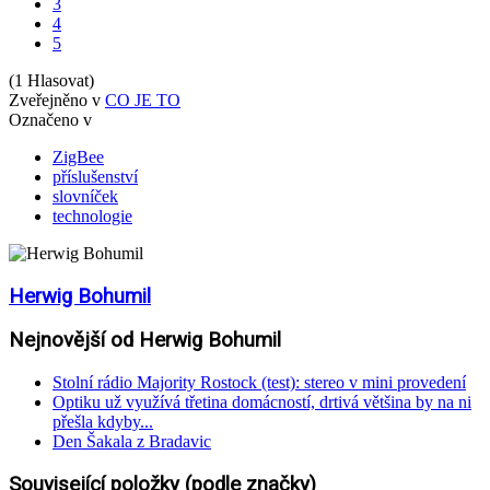
3
4
5
(1 Hlasovat)
Zveřejněno v
CO JE TO
Označeno v
ZigBee
příslušenství
slovníček
technologie
Herwig Bohumil
Nejnovější od Herwig Bohumil
Stolní rádio Majority Rostock (test): stereo v mini provedení
Optiku už využívá třetina domácností, drtivá většina by na ni
přešla kdyby...
Den Šakala z Bradavic
Související položky (podle značky)