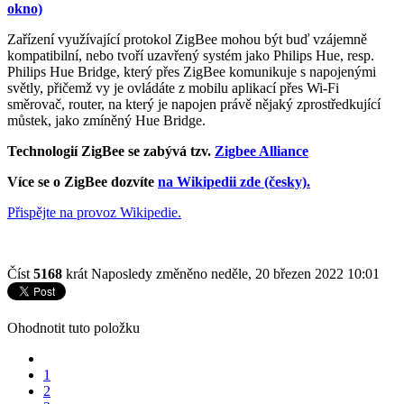
okno)
Zařízení využívající protokol ZigBee mohou být buď vzájemně
kompatibilní, nebo tvoří uzavřený systém jako Philips Hue, resp.
Philips Hue Bridge, který přes ZigBee komunikuje s napojenými
světly, přičemž vy je ovládáte z mobilu aplikací přes Wi-Fi
směrovač, router, na který je napojen právě nějaký zprostředkující
můstek, jako zmíněný Hue Bridge.
Technologií ZigBee se zabývá tzv.
Zigbee Alliance
Více se o ZigBee dozvíte
na Wikipedii zde (česky).
Přispějte na provoz Wikipedie.
Číst
5168
krát
Naposledy změněno neděle, 20 březen 2022 10:01
Ohodnotit tuto položku
1
2