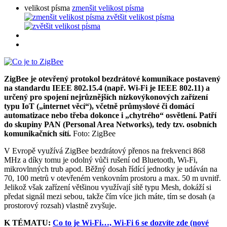
velikost písma
zmenšit velikost písma
zvětšit velikost písma
ZigBee je otevřený protokol bezdrátové komunikace postavený
na standardu IEEE 802.15.4 (např. Wi-Fi je IEEE 802.11) a
určený pro spojení nejrůznějších nízkovýkonových zařízení
typu IoT („internet věcí“), včetně průmyslové či domácí
automatizace nebo třeba dokonce i „chytrého“ osvětlení. Patří
do skupiny PAN (Personal Area Networks), tedy tzv. osobních
komunikačních sítí.
Foto: ZigBee
V Evropě využívá ZigBee bezdrátový přenos na frekvenci 868
MHz a díky tomu je odolný vůči rušení od Bluetooth, Wi-Fi,
mikrovlnných trub apod. Běžný dosah řídící jednotky je udáván na
70, 100 metrů v otevřeném venkovním prostoru a max. 50 m uvnitř.
Jelikož však zařízení většinou využívají sítě typu Mesh, dokáží si
předat signál mezi sebou, takže čím více jich máte, tím se dosah (a
prostorový rozsah) vlastně zvyšuje.
K TÉMATU:
Co to je Wi-Fi…, Wi-Fi 6 se dozvíte zde (nové