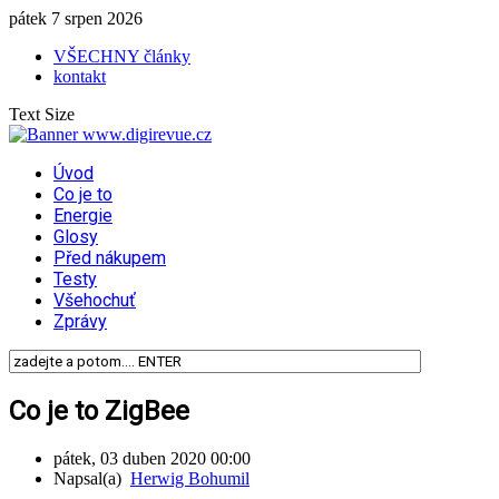
pátek 7 srpen 2026
VŠECHNY články
kontakt
Text Size
Úvod
Co je to
Energie
Glosy
Před nákupem
Testy
Všehochuť
Zprávy
Co je to ZigBee
pátek, 03 duben 2020 00:00
Napsal(a)
Herwig Bohumil