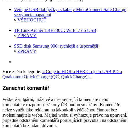
Veřejné USB dobíječky: s kabely MicroConnect Safe Charge
se vyhnete napadení
v
VŠEHOCHUŤ
TP-Link Archer TBE230U: Wi-Fi 7 do USB
v
ZPRÁVY
SSD disk Samsung 990: rychlejší a úspornější
v
ZPRÁVY
Více z této kategorie:
« Co je to HDR a HFR
Co je to USB PD a
Qualcomm Quick Charge (QC, QuickCharge) »
Zanechat komentář
Veškeré vulgární, urážlivé a nesouvisející komentáře nebo
komentáře v rozporu se zákony ČR budou smazány! Komentáře
nelze využít jako reklamu na jakoukoli výdělečnou činnost bez
svolení majitele webu. Majitel webu si vyhrazuje právo na upravení,
případně odstranění komentářů porušujících pravidla i na odstranění
komentářů bez udání důvodu.