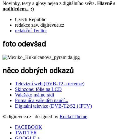
Novinky, testy a glosy nejen z digitálního světa.
Hlavně s
nadhledem... :)
Czech Republic
redakce zav. digirevue.cz
redakční Twitter
foto odevšad
něco dobrých odkazů
Televizní web (DVB-T2 a recenze)
Skinzone: fólie na LCD
Valašsko máme rádi
Prima úča vaše děti naučí...
Digitální televize (DVB-T2/S2 i IPTV)
© digirevue.cz | designed by
RocketTheme
FACEBOOK
TWITTER
GOOGLE +