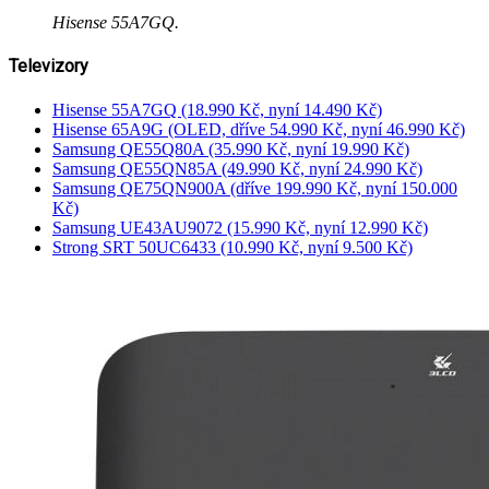
Hisense 55A7GQ.
Televizory
Hisense 55A7GQ (18.990 Kč, nyní 14.490 Kč)
Hisense 65A9G (OLED, dříve 54.990 Kč, nyní 46.990 Kč)
Samsung QE55Q80A (35.990 Kč, nyní 19.990 Kč)
Samsung QE55QN85A (49.990 Kč, nyní 24.990 Kč)
Samsung QE75QN900A (dříve 199.990 Kč, nyní 150.000
Kč)
Samsung UE43AU9072 (15.990 Kč, nyní 12.990 Kč)
Strong SRT 50UC6433 (10.990 Kč, nyní 9.500 Kč)