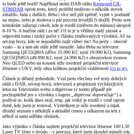
to bude ještě horší! Například stolní DAB rádio
Kenwood CR-
ST80DAB
oproti testu, který proběhl nedávno o několik stovek
zdražilo, řada z dalších, třeba i více než půl zpětně, vyjde v podstatě
na stejno, nebo je doslova o pár procent levnější či dražší. Proto sem
tentokráte zařazuji cokoli, kde je rozdíl (směrem do mínusu) alespoň
8-10 %. A buďme rádi i za ně! Už to je u většiny malý zázrak a
odpovídá tomu i nízký počet v článku zmiňovaných výrobků. Až na
set-top boxy, kde se nepodařilo najít vůbec nic! Na perly – obecně
vzato – tu a tam ale stále ještě narazíte. Jako třeba na televizor
Samsung QE55Q80A (dříve 35.990 Kč, nyní 19.990 Kč), Samsung
QE55QN85A (49.990 Kč, nyní 24.990 Kč) s obrazovkou zvanou
Neo QLED nebo na kousek níže uvedený projekční televizor
Hisense s UKV, tedy ultra krátkou projekční vzdáleností
(co to je).
Článek je dělaný jednoduše. Vzal jsem všechny své testy dobrých
rádií s DAB, set-top boxů, televizorů a projektorů vycházejících
letos na Televizním webu a digirevue (v tomto případě jde
pochopitelně jen o výrobky s logem
„digirevue doporučuje“
) a
podíval se, kolik dnes stojí, resp. jak velký je rozdíl v ceně oproti
době, kdy jsem je testoval. Výsledkem je níže uvedený a nijak
dlouhý seznam s někdejší a aktuální cenou a odkazem na test z
něhož si sami uděláte obrázek.
Jako výjimku v článku najdete projekční televizor Hisense 100 L5F
Laser TV (foto v úvodu – v perexu), který jsem zkoušel minulý rok,