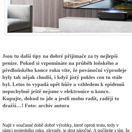
Jsou tu další tipy na dobré přijímače za ty nejlepší
peníze. Pokud si vzpomínáte na průběh loňského a
předloňského konce roku víte, že povánoční výprodeje
byly tak nějak chudší, i když jistý pokles cen tu stále
byl. Letos to vypadá opět hůře a vzhledem k epidemii
nepochybně ještě nejsme v elektronice u konce.
Kupujte, dokud to jde a jestli mohu radit, raději to
dražší…! Foto: archiv autora
Najít v současné době dobré výrobky, které oproti testu, tedy v
rámci posledního roku, zlevnily, je dost náročné. A počítejte s tím, že