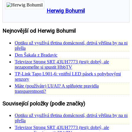
Herwig Bohumil
Nejnovější od Herwig Bohumil
Optiku už využívá třetina domácností, drtivá většina by na ni
přešla
Den Šakala z Bradavic
Televizor Strong SRT 43UH7773 (test): dobrý, ale
nezapomeňte si spustit HbbTV
TP-Link Tapo L901-6: vnitřní LED pásek s pohybovými
senzory
Máte (používáte) UI/AI? A splňujete pravidla
transparentnosti?
Související položky (podle značky)
Optiku už využívá třetina domácností, drtivá většina by na ni
přešla
Televizor Strong SRT 43UH7773 (test): dobrý, ale