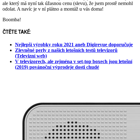
ale který má nyní tak úžasnou cenu (slevu), že jsem prostě nemohl
odolat. A navíc je v ní plátno a montáž u vás doma!
Boomba!
ČTĚTE TAKÉ:
Nejlepší výrobky roku 2021 aneb Digirevue doporučuje
Zlevněné perly z našich letošních testů televizorů
(Televizní web)
V televizorech, ale zejména v set-top boxech jsou letošní
(2019) povánoční výprodeje dosti chudé