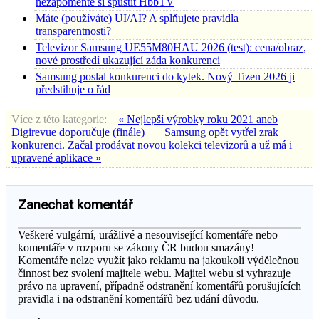
nezapomeňte si spustit HbbTV
Máte (používáte) UI/AI? A splňujete pravidla
transparentnosti?
Televizor Samsung UE55M80HAU 2026 (test): cena/obraz,
nové prostředí ukazující záda konkurenci
Samsung poslal konkurenci do kytek. Nový Tizen 2026 ji
předstihuje o řád
Více z této kategorie:
« Nejlepší výrobky roku 2021 aneb
Digirevue doporučuje (finále)
Samsung opět vytřel zrak
konkurenci. Začal prodávat novou kolekci televizorů a už má i
upravené aplikace »
Zanechat komentář
Veškeré vulgární, urážlivé a nesouvisející komentáře nebo
komentáře v rozporu se zákony ČR budou smazány!
Komentáře nelze využít jako reklamu na jakoukoli výdělečnou
činnost bez svolení majitele webu. Majitel webu si vyhrazuje
právo na upravení, případně odstranění komentářů porušujících
pravidla i na odstranění komentářů bez udání důvodu.