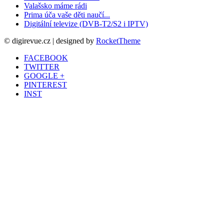
Valašsko máme rádi
Prima úča vaše děti naučí...
Digitální televize (DVB-T2/S2 i IPTV)
© digirevue.cz | designed by
RocketTheme
FACEBOOK
TWITTER
GOOGLE +
PINTEREST
INST