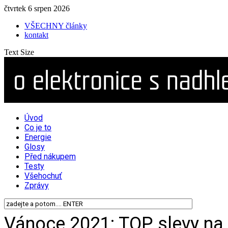
čtvrtek 6 srpen 2026
VŠECHNY články
kontakt
Text Size
Úvod
Co je to
Energie
Glosy
Před nákupem
Testy
Všehochuť
Zprávy
Vánoce 2021: TOP slevy na