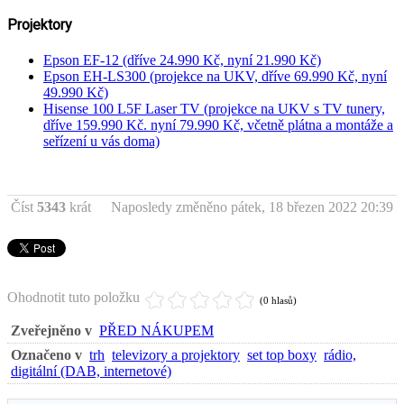
Projektory
Epson EF-12 (dříve 24.990 Kč, nyní 21.990 Kč)
Epson EH-LS300 (projekce na UKV, dříve 69.990 Kč, nyní
49.990 Kč)
Hisense 100 L5F Laser TV (projekce na UKV s TV tunery,
dříve 159.990 Kč. nyní 79.990 Kč, včetně plátna a montáže a
seřízení u vás doma)
Číst
5343
krát
Naposledy změněno pátek, 18 březen 2022 20:39
Ohodnotit tuto položku
(0 hlasů)
Zveřejněno v
PŘED NÁKUPEM
Označeno v
trh
televizory a projektory
set top boxy
rádio,
digitální (DAB, internetové)