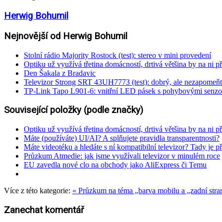
Herwig Bohumil
Nejnovější od Herwig Bohumil
Stolní rádio Majority Rostock (test): stereo v mini provedení
Optiku už využívá třetina domácností, drtivá většina by na ni př
Den Šakala z Bradavic
Televizor Strong SRT 43UH7773 (test): dobrý, ale nezapomeňt
TP-Link Tapo L901-6: vnitřní LED pásek s pohybovými senzo
Související položky (podle značky)
Optiku už využívá třetina domácností, drtivá většina by na ni př
Máte (používáte) UI/AI? A splňujete pravidla transparentnosti?
Máte videotéku a hledáte s ní kompatibilní televizor? Tady je 
Průzkum Atmedie: jak jsme využívali televizor v minulém roce
EU zavedla nové clo na obchody jako AliExpress či Temu
Více z této kategorie:
« Průzkum na téma „barva mobilu a „zadní str
Zanechat komentář