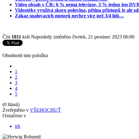
Video obsah v ČR: 6 % nemá televizor, 3 % jedou jen DV
Videotéky využívá skoro polovina, pětina přístupů je ale sd
Zákaz spalovacích motorů nechce více než 3/4 lidí…
Číst
1811
krát
Naposledy změněno čtvrtek, 21 prosinec 2023 06:00
Ohodnotit tuto položku
1
2
3
4
5
(0 hlasů)
Zveřejněno v
VŠEHOCHUŤ
Označeno v
trh