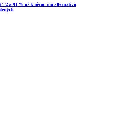
B-T2 a 91 % už k němu má alternativu
ílených