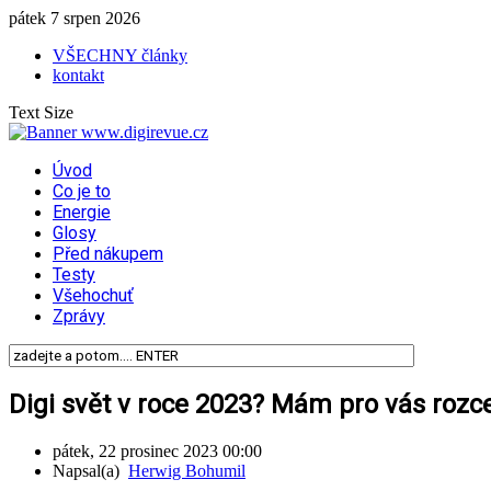
pátek 7 srpen 2026
VŠECHNY články
kontakt
Text Size
Úvod
Co je to
Energie
Glosy
Před nákupem
Testy
Všehochuť
Zprávy
Digi svět v roce 2023? Mám pro vás roz
pátek, 22 prosinec 2023 00:00
Napsal(a)
Herwig Bohumil