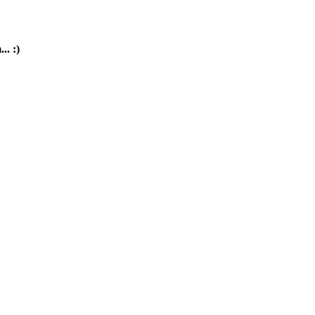
.. :)