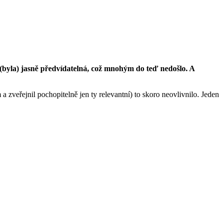
e (byla) jasně předvídatelná, což mnohým do teď nedošlo. A
 zveřejnil pochopitelně jen ty relevantní) to skoro neovlivnilo. Jeden