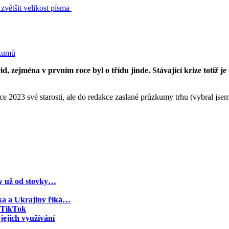
zvětšit velikost písma
, zejména v prvním roce byl o třídu jinde. Stávající krize totiž j
e 2023 své starosti, ale do redakce zaslané průzkumy trhu (vybral jsem a
py už od stovky…
ska a Ukrajiny říká…
ý TikTok
ejich využívání