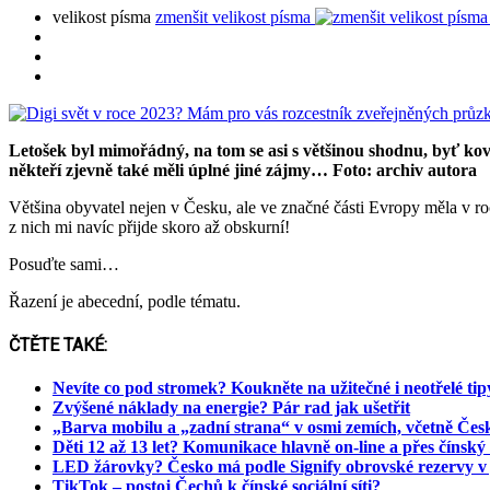
velikost písma
zmenšit velikost písma
Letošek byl mimořádný, na tom se asi s většinou shodnu, byť kovid
někteří zjevně také měli úplné jiné zájmy… Foto: archiv autora
Většina obyvatel nejen v Česku, ale ve značné části Evropy měla v roc
z nich mi navíc přijde skoro až obskurní!
Posuďte sami…
Řazení je abecední, podle tématu.
ČTĚTE TAKÉ:
Nevíte co pod stromek? Koukněte na užitečné i neotřelé ti
Zvýšené náklady na energie? Pár rad jak ušetřit
„Barva mobilu a „zadní strana“ v osmi zemích, včetně Če
Děti 12 až 13 let? Komunikace hlavně on-line a přes čínsk
LED žárovky? Česko má podle Signify obrovské rezervy v j
TikTok – postoj Čechů k čínské sociální síti?