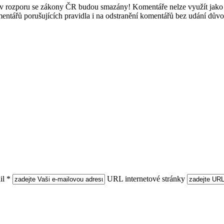
e v rozporu se zákony ČR budou smazány! Komentáře nelze využít jako 
mentářů porušujících pravidla i na odstranění komentářů bez udání dův
l *
URL internetové stránky