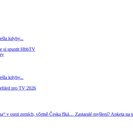
ešla kdyby...
e si spustit HbbTV
ry
ešla kdyby...
přehled pro TV 2026
ana“ v osmi zemích, včetně Česka říká…
Zastaralé myšlení? Anketa na t