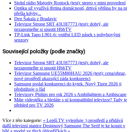
Stolní rádio Majority Rostock (test): stereo v mini provedení
Optiku už využívá třetina domácností, drtivá většina by na ni
přešla kdyby...
Den Šakala z Bradavic
Televizor Strong SRT 43UH7773 (test): dobrý, ale
nezapomeňte si spustit HbbTV
TP-Link Tapo L901-6: vnitřní LED pásek s pohybovými
senzory
Související položky (podle značky)
Televizor Strong SRT 43UH7773 (test): dobrý, ale
nezapomeňte si spustit HbbTV
Televizor Samsung UE55M80HAU 2026 (test): cena/obraz,
nové prostředí ukazující záda konkurenci
Samsung poslal konkurenci do kytek. Nový Tizen 2026 ji
předstihuje o řád
Televizory Philips pro rok 2026 s Ambilightem a Ambiscape
Máte videotéku a hledáte s ní kompatibilní televizor? Tady je
přehled pro TV 2026
Více z této kategorie:
« Lepší.TV vylepšuje :) prostředí a přidává
další televizní stanice
Designový Samsung The Serif je ke koupi v
bílé a modré ve třech úhlopříčkách »