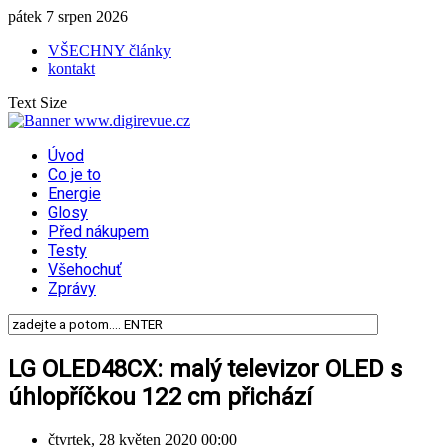
pátek 7 srpen 2026
VŠECHNY články
kontakt
Text Size
Úvod
Co je to
Energie
Glosy
Před nákupem
Testy
Všehochuť
Zprávy
LG OLED48CX: malý televizor OLED s
úhlopříčkou 122 cm přichází
čtvrtek, 28 květen 2020 00:00