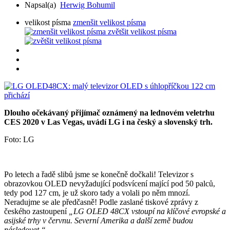
Napsal(a)
Herwig Bohumil
velikost písma
zmenšit velikost písma
zvětšit velikost písma
Dlouho očekávaný přijímač oznámený na lednovém veletrhu
CES 2020 v Las Vegas, uvádí LG i na český a slovenský trh.
Foto: LG
Po letech a řadě slibů jsme se konečně dočkali! Televizor s
obrazovkou OLED nevyžadující podsvícení mající pod 50 palců,
tedy pod 127 cm, je už skoro tady a volali po něm mnozí.
Neradujme se ale předčasně! Podle zaslané tiskové zprávy z
českého zastoupení
„LG OLED 48CX vstoupí na klíčové evropské a
asijské trhy v červnu. Severní Amerika a další země budou
následovat.“