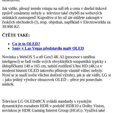
Jak vidíte, přesný termín vstupu na náš trh a cena v dnešní tiskové
zprávě oznámeny nebyly a televizor také chyběl na webových
stránkách zastoupení! Kupodivu si ho už ale můžete zakoupit v
českých obchodech (!), resp. objednat, například v Electroworldu za
39.990 Kč.
ČTĚTE TAKÉ:
Co je to OLED?
Sony v Las Vegas představilo malý OLED
Novinka s WebOS 5 a α9 Gen3 4K AI (procesor s umělou
inteligencí) se řadí vedle svých obvyklejších souputníků typicky s
úhlopříčkami 140 a 165 cm, nabízí rozlišení Ultra HD (4K) a v
moderní historii OLED takovéto přístroje vlastně vůbec nebyly.
Nyní se je snaží uvést všichni dotčení výrobci, jak je ale vidět, LG si
– jako jediný výrobce obrazovek OLED – přece jen ponechalo
náskok.
Televizor LG OLED48CX zvládá standardy s vysokým
dynamickým rozsahem HDR v podobě HDR10 a Dolby Vision,
novinkou je HDR Gaming Interest Group (HGiG). Využívá také