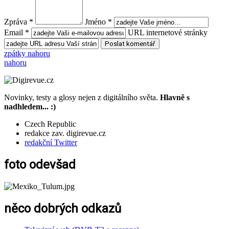
Zpráva *
Jméno *
Email *
URL internetové stránky
zpátky nahoru
nahoru
Novinky, testy a glosy nejen z digitálního světa.
Hlavně s
nadhledem... :)
Czech Republic
redakce zav. digirevue.cz
redakční Twitter
foto odevšad
něco dobrých odkazů