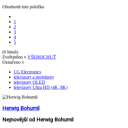
Ohodnotit tuto položku
1
2
3
4
5
(0 hlasů)
Zveřejněno v
VŠEHOCHUŤ
Označeno v
LG Electronics
televizory a projektory
televizory OLED
televizory Ultra HD (4K, 8K)
Herwig Bohumil
Nejnovější od Herwig Bohumil