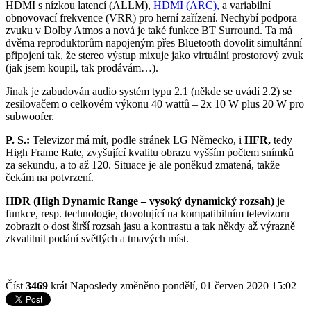
HDMI s nízkou latencí (ALLM),
HDMI (ARC),
a variabilní
obnovovací frekvence (VRR) pro herní zařízení. Nechybí podpora
zvuku v Dolby Atmos a nová je také funkce BT Surround. Ta má
dvěma reproduktorům napojeným přes Bluetooth dovolit simultánní
připojení tak, že stereo výstup mixuje jako virtuální prostorový zvuk
(jak jsem koupil, tak prodávám…).
Jinak je zabudován audio systém typu 2.1 (někde se uvádí 2.2) se
zesilovačem o celkovém výkonu 40 wattů – 2x 10 W plus 20 W pro
subwoofer.
P. S.:
Televizor má mít, podle stránek LG Německo, i
HFR,
tedy
High Frame Rate, zvyšující kvalitu obrazu vyšším počtem snímků
za sekundu, a to až 120. Situace je ale poněkud zmatená, takže
čekám na potvrzení.
HDR (High Dynamic Range – vysoký dynamický rozsah)
je
funkce, resp. technologie, dovolující na kompatibilním televizoru
zobrazit o dost širší rozsah jasu a kontrastu a tak někdy až výrazně
zkvalitnit podání světlých a tmavých míst.
Číst
3469
krát
Naposledy změněno pondělí, 01 červen 2020 15:02