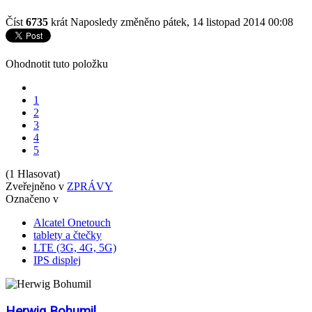
Číst
6735
krát
Naposledy změněno pátek, 14 listopad 2014 00:08
Ohodnotit tuto položku
1
2
3
4
5
(1 Hlasovat)
Zveřejněno v
ZPRÁVY
Označeno v
Alcatel Onetouch
tablety a čtečky
LTE (3G, 4G, 5G)
IPS displej
Herwig Bohumil