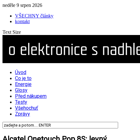
neděle 9 srpen 2026
VŠECHNY články
kontakt
Text Size
Úvod
Co je to
Energie
Glosy
Před nákupem
Testy
Všehochuť
Zprávy
Alcatel Onetouch Pop 8S: levný