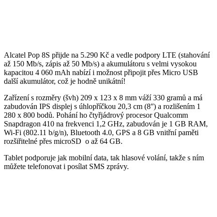
Alcatel Pop 8S přijde na 5.290 Kč a vedle podpory LTE (stahování
až 150 Mb/s, zápis až 50 Mb/s) a akumulátoru s velmi vysokou
kapacitou 4 060 mAh nabízí i možnost připojit přes Micro USB
další akumulátor, což je hodně unikátní!
Zařízení s rozměry (švh) 209 x 123 x 8 mm váží 330 gramů a má
zabudován IPS displej s úhlopříčkou 20,3 cm (8ʺ) a rozlišením 1
280 x 800 bodů. Pohání ho čtyřjádrový procesor Qualcomm
Snapdragon 410 na frekvenci 1,2 GHz, zabudován je 1 GB RAM,
Wi-Fi (802.11 b/g/n), Bluetooth 4.0, GPS a 8 GB vnitřní paměti
rozšiřitelné přes microSD o až 64 GB.
Tablet podporuje jak mobilní data, tak hlasové volání, takže s ním
můžete telefonovat i posílat SMS zprávy.