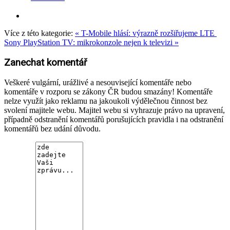
Více z této kategorie:
« T-Mobile hlásí: výrazně rozšiřujeme LTE
Sony PlayStation TV: mikrokonzole nejen k televizi »
Zanechat komentář
Veškeré vulgární, urážlivé a nesouvisející komentáře nebo
komentáře v rozporu se zákony ČR budou smazány! Komentáře
nelze využít jako reklamu na jakoukoli výdělečnou činnost bez
svolení majitele webu. Majitel webu si vyhrazuje právo na upravení,
případně odstranění komentářů porušujících pravidla i na odstranění
komentářů bez udání důvodu.