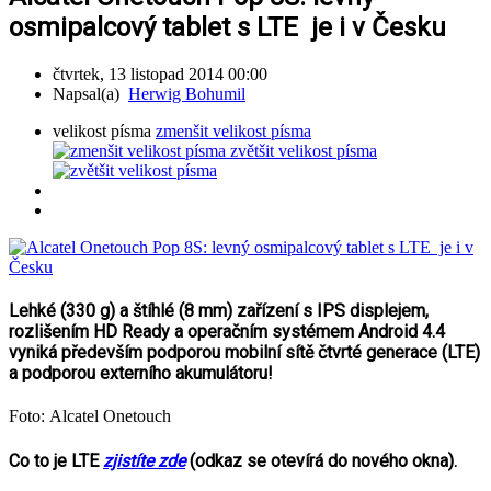
osmipalcový tablet s LTE je i v Česku
čtvrtek, 13 listopad 2014 00:00
Napsal(a)
Herwig Bohumil
velikost písma
zmenšit velikost písma
zvětšit velikost písma
Lehké (330 g) a štíhlé (8 mm) zařízení s IPS displejem,
rozlišením HD Ready a operačním systémem Android 4.4
vyniká především podporou mobilní sítě čtvrté generace (LTE)
a podporou externího akumulátoru!
Foto: Alcatel Onetouch
Co to je LTE
zjistíte zde
(odkaz se otevírá do nového okna).