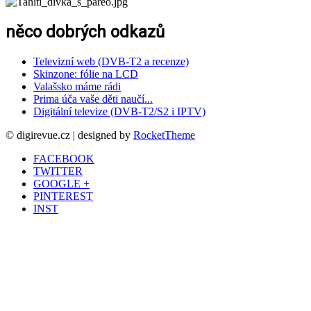
něco dobrých odkazů
Televizní web (DVB-T2 a recenze)
Skinzone: fólie na LCD
Valašsko máme rádi
Prima úča vaše děti naučí...
Digitální televize (DVB-T2/S2 i IPTV)
© digirevue.cz | designed by
RocketTheme
FACEBOOK
TWITTER
GOOGLE +
PINTEREST
INST