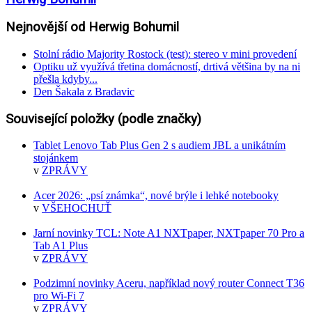
Nejnovější od Herwig Bohumil
Stolní rádio Majority Rostock (test): stereo v mini provedení
Optiku už využívá třetina domácností, drtivá většina by na ni
přešla kdyby...
Den Šakala z Bradavic
Související položky (podle značky)
Tablet Lenovo Tab Plus Gen 2 s audiem JBL a unikátním
stojánkem
v
ZPRÁVY
Acer 2026: „psí známka“, nové brýle i lehké notebooky
v
VŠEHOCHUŤ
Jarní novinky TCL: Note A1 NXTpaper, NXTpaper 70 Pro a
Tab A1 Plus
v
ZPRÁVY
Podzimní novinky Aceru, například nový router Connect T36
pro Wi-Fi 7
v
ZPRÁVY