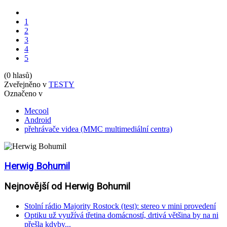
1
2
3
4
5
(0 hlasů)
Zveřejněno v
TESTY
Označeno v
Mecool
Android
přehrávače videa (MMC multimediální centra)
Herwig Bohumil
Nejnovější od Herwig Bohumil
Stolní rádio Majority Rostock (test): stereo v mini provedení
Optiku už využívá třetina domácností, drtivá většina by na ni
přešla kdyby...