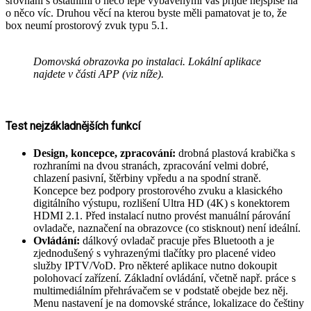
srovnání s ostatními o něco lépe vybavenými vás přijde nejspíše na
o něco víc. Druhou věcí na kterou byste měli pamatovat je to, že
box neumí prostorový zvuk typu 5.1.
Domovská obrazovka po instalaci. Lokální aplikace
najdete v části APP (viz níže).
Test nejzákladnějších funkcí
Design, koncepce, zpracování:
drobná plastová krabička s
rozhraními na dvou stranách, zpracování velmi dobré,
chlazení pasivní, štěrbiny vpředu a na spodní straně.
Koncepce bez podpory prostorového zvuku a klasického
digitálního výstupu, rozlišení Ultra HD (4K) s konektorem
HDMI 2.1. Před instalací nutno provést manuální párování
ovladače, naznačení na obrazovce (co stisknout) není ideální.
Ovládání:
dálkový ovladač pracuje přes Bluetooth a je
zjednodušený s vyhrazenými tlačítky pro placené video
služby IPTV/VoD. Pro některé aplikace nutno dokoupit
polohovací zařízení. Základní ovládání, včetně např. práce s
multimediálním přehrávačem se v podstatě obejde bez něj.
Menu nastavení je na domovské stránce, lokalizace do češtiny