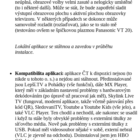
neúplná, obrazové volby velmi zasuté a nelogicky umístěné
(to i některé další). Může se stát, že bude zapotřebí sladit
výstupní obrazovou plochu s aktivní plochou obrazovky
televizoru. V některých případech se dokonce může
samovolně rozladit (rozlaďovat), jako se to stalo mě
(testováno ovšem se špičkovou plazmou Panasonic VT 20).
Lokální aplikace se stáhnou a zavedou v průběhu
instalace.
Kompatibilita aplikací:
aplikace ČT k dispozici nejsou (to
nikde u tohoto o. s.) a nejdou ani stáhnout. Předinstalované
jsou Lepší.TV a Pohádky (vše funkční), dále MX Player,
který měl v základním nastavení problémy s hardwarovým
dekódováním (po úpravě už pracoval jak měl), Skylink Live
TV (fungoval, moderní aplikace, takže včetně párování přes
kód QR), SledovaniTV, Youtube a Youtube Kids (vše jelo), a
také VLC Player. Ten chodil a nechodil, ale nakonec se usadil
i když tu stále byly obvyklé problémy s externími titulky ze
síťového média. Nově pak problémy s externími titulky z
USB. Pokud měl videosoubor nějaké v sobě, externí nebral
(VLC je zjevně na odchodu). Doinstaloval jsem jen HBO