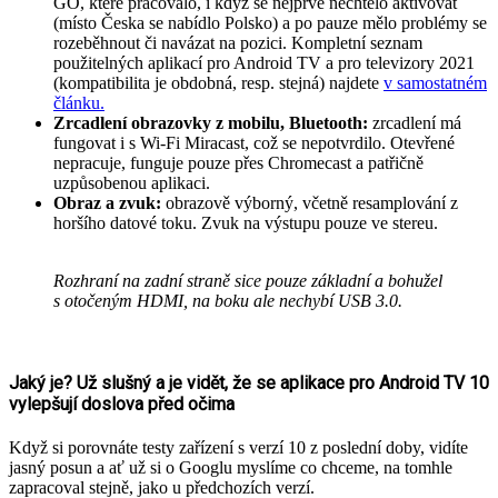
GO, které pracovalo, i když se nejprve nechtělo aktivovat
(místo Česka se nabídlo Polsko) a po pauze mělo problémy se
rozeběhnout či navázat na pozici. Kompletní seznam
použitelných aplikací pro Android TV a pro televizory 2021
(kompatibilita je obdobná, resp. stejná) najdete
v samostatném
článku.
Zrcadlení obrazovky z mobilu, Bluetooth:
zrcadlení má
fungovat i s Wi-Fi Miracast, což se nepotvrdilo. Otevřené
nepracuje, funguje pouze přes Chromecast a patřičně
uzpůsobenou aplikaci.
Obraz a zvuk:
obrazově výborný, včetně resamplování z
horšího datové toku. Zvuk na výstupu pouze ve stereu.
Rozhraní na zadní straně sice pouze základní a bohužel
s otočeným HDMI, na boku ale nechybí USB 3.0.
Jaký je? Už slušný a je vidět, že se aplikace pro Android TV 10
vylepšují doslova před očima
Když si porovnáte testy zařízení s verzí 10 z poslední doby, vidíte
jasný posun a ať už si o Googlu myslíme co chceme, na tomhle
zapracoval stejně, jako u předchozích verzí.