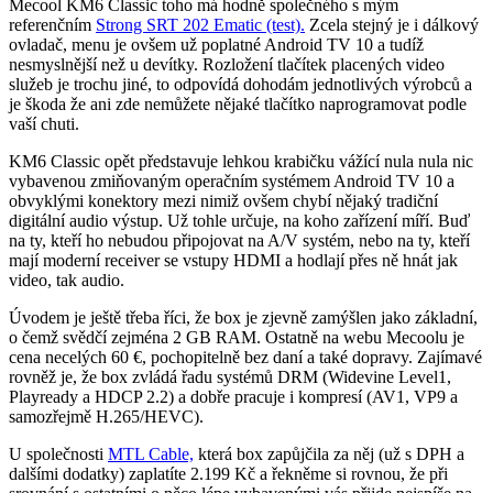
Mecool KM6 Classic toho má hodně společného s mým
referenčním
Strong SRT 202 Ematic (test).
Zcela stejný je i dálkový
ovladač, menu je ovšem už poplatné Android TV 10 a tudíž
nesmyslnější než u devítky. Rozložení tlačítek placených video
služeb je trochu jiné, to odpovídá dohodám jednotlivých výrobců a
je škoda že ani zde nemůžete nějaké tlačítko naprogramovat podle
vaší chuti.
KM6 Classic opět představuje lehkou krabičku vážící nula nula nic
vybavenou zmiňovaným operačním systémem Android TV 10 a
obvyklými konektory mezi nimiž ovšem chybí nějaký tradiční
digitální audio výstup. Už tohle určuje, na koho zařízení míří. Buď
na ty, kteří ho nebudou připojovat na A/V systém, nebo na ty, kteří
mají moderní receiver se vstupy HDMI a hodlají přes ně hnát jak
video, tak audio.
Úvodem je ještě třeba říci, že box je zjevně zamýšlen jako základní,
o čemž svědčí zejména 2 GB RAM. Ostatně na webu Mecoolu je
cena necelých 60 €, pochopitelně bez daní a také dopravy. Zajímavé
rovněž je, že box zvládá řadu systémů DRM (Widevine Level1,
Playready a HDCP 2.2) a dobře pracuje i kompresí (AV1, VP9 a
samozřejmě H.265/HEVC).
U společnosti
MTL Cable,
která box zapůjčila za něj (už s DPH a
dalšími dodatky) zaplatíte 2.199 Kč a řekněme si rovnou, že při