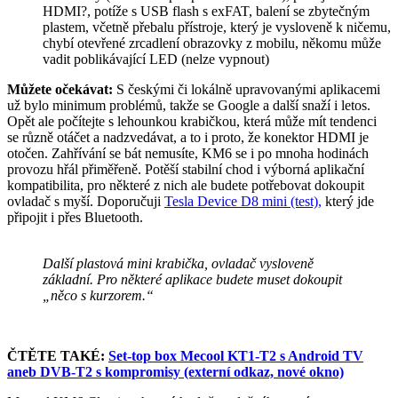
HDMI?, potíže s USB flash s exFAT, balení se zbytečným
plastem, včetně přebalu přístroje, který je vysloveně k ničemu,
chybí otevřené zrcadlení obrazovky z mobilu, někomu může
vadit poblikávající LED (nelze vypnout)
Můžete očekávat:
S českými či lokálně upravovanými aplikacemi
už bylo minimum problémů, takže se Google a další snaží i letos.
Opět ale počítejte s lehounkou krabičkou, která může mít tendenci
se různě otáčet a nadzvedávat, a to i proto, že konektor HDMI je
otočen. Zahřívání se bát nemusíte, KM6 se i po mnoha hodinách
provozu hřál přiměřeně. Potěší stabilní chod i výborná aplikační
kompatibilita, pro některé z nich ale budete potřebovat dokoupit
ovladač s myší. Doporučuji
Tesla Device D8 mini (test),
který jde
připojit i přes Bluetooth.
Další plastová mini krabička, ovladač vysloveně
základní. Pro některé aplikace budete muset dokoupit
„něco s kurzorem.“
ČTĚTE TAKÉ:
Set-top box Mecool KT1-T2 s Android TV
aneb DVB-T2 s kompromisy (externí odkaz, nové okno)