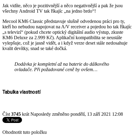
Jak vidíte, něco je pozitivnější a něco negativnější a pak že jsou
všechny Android TV tak říkajíc „na jedno brdo“!
Mecool KM6 Classic představuje slušně odvedenou práci pro ty,
kteří ho nebudou napojovat na A/V receiver a pojedou ho tak říkajíc
„s televizí“ (pokud chcete optický digitální audio výstup, zkuste
KM6 Deluxe za 2.999 Kč). Aplikační kompatibilita se neustále
vylepšuje, což je jasně vidět, a i když verze deset stále nedosahuje
kvalit devítky, snad se také dočká.
Dodávka je kompletní až na baterie do dálkového
ovladače. Při požadované ceně by ovšem…
Tabulka vlastností
Číst
3745
krát
Naposledy změněno pondělí, 13 září 2021 12:08
Ohodnotit tuto položku