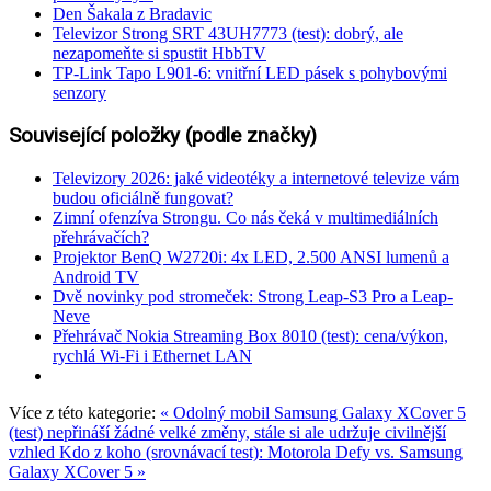
Den Šakala z Bradavic
Televizor Strong SRT 43UH7773 (test): dobrý, ale
nezapomeňte si spustit HbbTV
TP-Link Tapo L901-6: vnitřní LED pásek s pohybovými
senzory
Související položky (podle značky)
Televizory 2026: jaké videotéky a internetové televize vám
budou oficiálně fungovat?
Zimní ofenzíva Strongu. Co nás čeká v multimediálních
přehrávačích?
Projektor BenQ W2720i: 4x LED, 2.500 ANSI lumenů a
Android TV
Dvě novinky pod stromeček: Strong Leap-S3 Pro a Leap-
Neve
Přehrávač Nokia Streaming Box 8010 (test): cena/výkon,
rychlá Wi-Fi i Ethernet LAN
Více z této kategorie:
« Odolný mobil Samsung Galaxy XCover 5
(test) nepřináší žádné velké změny, stále si ale udržuje civilnější
vzhled
Kdo z koho (srovnávací test): Motorola Defy vs. Samsung
Galaxy XCover 5 »