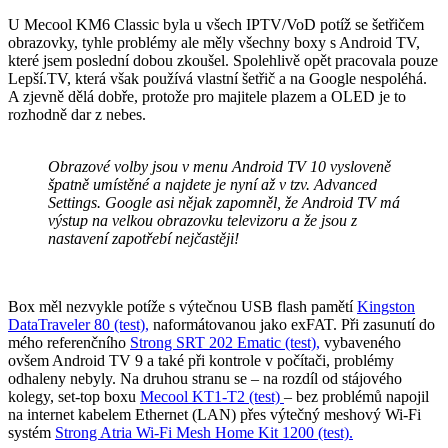
U Mecool KM6 Classic byla u všech IPTV/VoD potíž se šetřičem
obrazovky, tyhle problémy ale měly všechny boxy s Android TV,
které jsem poslední dobou zkoušel. Spolehlivě opět pracovala pouze
Lepší.TV, která však používá vlastní šetřič a na Google nespoléhá.
A zjevně dělá dobře, protože pro majitele plazem a OLED je to
rozhodně dar z nebes.
Obrazové volby jsou v menu Android TV 10 vysloveně
špatně umístěné a najdete je nyní až v tzv. Advanced
Settings. Google asi nějak zapomněl, že Android TV má
výstup na velkou obrazovku televizoru a že jsou z
nastavení zapotřebí nejčastěji!
Box měl nezvykle potíže s výtečnou USB flash pamětí
Kingston
DataTraveler 80 (test),
naformátovanou jako exFAT. Při zasunutí do
mého referenčního
Strong SRT 202 Ematic (test),
vybaveného
ovšem Android TV 9 a také při kontrole v počítači, problémy
odhaleny nebyly. Na druhou stranu se – na rozdíl od stájového
kolegy, set-top boxu
Mecool KT1-T2 (test)
– bez problémů napojil
na internet kabelem Ethernet (LAN) přes výtečný meshový Wi-Fi
systém
Strong Atria Wi-Fi Mesh Home Kit 1200 (test).