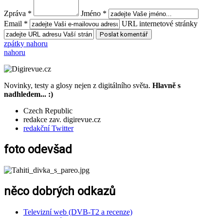
Zpráva *
Jméno *
Email *
URL internetové stránky
zpátky nahoru
nahoru
Novinky, testy a glosy nejen z digitálního světa.
Hlavně s
nadhledem... :)
Czech Republic
redakce zav. digirevue.cz
redakční Twitter
foto odevšad
něco dobrých odkazů
Televizní web (DVB-T2 a recenze)