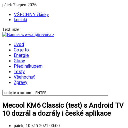
pátek 7 srpen 2026
VŠECHNY články
kontakt
Text Size
Úvod
Co je to
Energie
Glosy
Před nákupem
Testy
Všehochuť
Zprávy
Mecool KM6 Classic (test) s Android TV
10 dozrál a dozrály i české aplikace
pátek, 10 září 2021 00:00