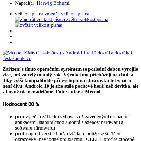
Napsal(a)
Herwig Bohumil
velikost písma
zmenšit velikost písma
zvětšit velikost písma
Zařízení s tímto operačním systémem se poslední dobou vyrojilo
více, než za celý minulý rok. Výrobci mu přicházejí na chuť a
díky vyšší kompatibilitě při výstupu na obrazovku televizoru
není divu. Android 10 je sice stále pocitově horší než devítka, ale
s tím už nic nenaděláme. Foto: autor a Mecool
Hodnocení: 80 %
pro:
výtečná základní výbava s už zavedenými domácími
aplikacemi, stabilní chod a dobrá sladěnost hardwaru a
softwaru (firmwaru)
proti:
oproti verzi 9 horší ovládání, potíže se šetřičem
obrazovky (nevhodné pro plazmu i OLED), proč je otočené