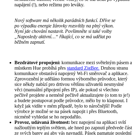
napájení (!), nebo režimu pro leváky.
Nový software má několik parádních funkcí. Dříve se
po výpadku energie žárovky rozsvítily na plný výkon.
Nyní jde chování nastavit. Povšimněte si také volby
„Naposledy aktivní…“ říkající, co se má udělat po
běžném zapnutí.
Bezdrátové propojení:
komunikace mezi světelným pásem a
můstkem Hue probíhá přes
standard ZigBee.
Druhou stranu
komunikace obstarává napojený Wi-Fi směrovač a aplikace.
Zprovoznění je uděláno formou výborného průvodce, který
sice někdy nabízí pro drtivou většinu uživatelů nesmyslné
věci (manuální připojení přes IP), ale pokud si všechno
pečlivě projdete a neméně pečlivě aktualizujete (o tom to je!)
a budete postupovat podle průvodce, mělo by to klapnout. I
když jak vidíte v mém případě, bylo to náročnější! Podle
výrobce je možné se na pásek napojit i přes Bluetooth,
nicméně vyhledat se ho nepodařilo.
Provoz, udávaná životnost:
bez napojení na aplikaci svítí
nažloutlým teplým světlem, ale hned po zapnutí předvede část
ze svých barev asi aby vás navnadil. Pásek pamatuje poslední