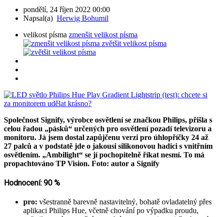
pondělí, 24 říjen 2022 00:00
Napsal(a)
Herwig Bohumil
velikost písma
zmenšit velikost písma
zvětšit velikost písma
Společnost Signify, výrobce osvětlení se značkou Philips, přišla s
celou řadou „pásků“ určených pro osvětlení pozadí televizoru a
monitoru. Já jsem dostal zapůjčenu verzi pro úhlopříčky 24 až
27 palců a v podstatě jde o jakousi silikonovou hadici s vnitřním
osvětlením. „Ambilight“ se jí pochopitelně říkat nesmí. To má
propachtováno TP Vision. Foto: autor a Signify
Hodnocení: 90 %
pro:
všestranně barevně nastavitelný, bohatě ovladatelný přes
aplikaci Philips Hue, včetně chování po výpadku proudu,