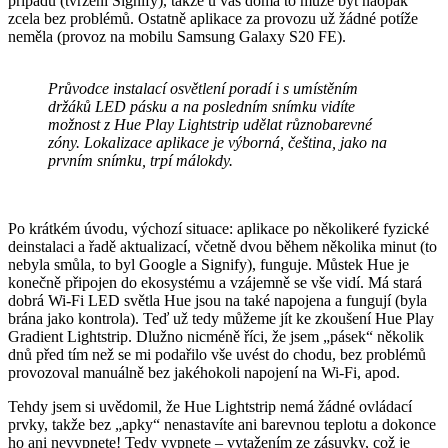
případu (tvrzení Signify), takže u vás doma to může být naopak
zcela bez problémů. Ostatně aplikace za provozu už žádné potíže
neměla (provoz na mobilu Samsung Galaxy S20 FE).
Průvodce instalací osvětlení poradí i s umístěním
držáků LED pásku a na posledním snímku vidíte
možnost z Hue Play Lightstrip udělat různobarevné
zóny. Lokalizace aplikace je výborná, čeština, jako na
prvním snímku, trpí málokdy.
Po krátkém úvodu, výchozí situace: aplikace po několikeré fyzické
deinstalaci a řadě aktualizací, včetně dvou během několika minut (to
nebyla smůla, to byl Google a Signify), funguje. Můstek Hue je
konečně připojen do ekosystému a vzájemně se vše vidí. Má stará
dobrá Wi-Fi LED světla Hue jsou na také napojena a fungují (byla
brána jako kontrola). Teď už tedy můžeme jít ke zkoušení Hue Play
Gradient Lightstrip. Dlužno nicméně říci, že jsem „pásek“ několik
dnů před tím než se mi podařilo vše uvést do chodu, bez problémů
provozoval manuálně bez jakéhokoli napojení na Wi-Fi, apod.
Tehdy jsem si uvědomil, že Hue Lightstrip nemá žádné ovládací
prvky, takže bez „apky“ nenastavíte ani barevnou teplotu a dokonce
ho ani nevypnete! Tedy vypnete – vytažením ze zásuvky, což je