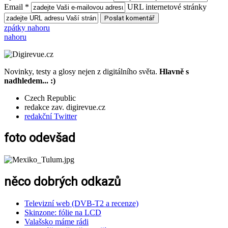
Email *
URL internetové stránky
zpátky nahoru
nahoru
Novinky, testy a glosy nejen z digitálního světa.
Hlavně s
nadhledem... :)
Czech Republic
redakce zav. digirevue.cz
redakční Twitter
foto odevšad
něco dobrých odkazů
Televizní web (DVB-T2 a recenze)
Skinzone: fólie na LCD
Valašsko máme rádi