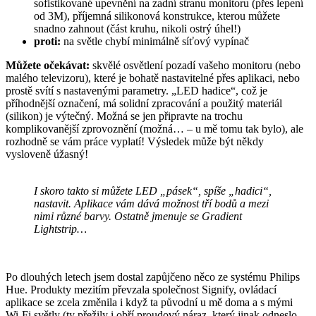
sofistikované upevnění na zadní stranu monitoru (přes lepení
od 3M), příjemná silikonová konstrukce, kterou můžete
snadno zahnout (část kruhu, nikoli ostrý úhel!)
proti:
na světle chybí minimálně síťový vypínač
Můžete očekávat:
skvělé osvětlení pozadí vašeho monitoru (nebo
malého televizoru), které je bohatě nastavitelné přes aplikaci, nebo
prostě svítí s nastavenými parametry. „LED hadice“, což je
příhodnější označení, má solidní zpracování a použitý materiál
(silikon) je výtečný. Možná se jen připravte na trochu
komplikovanější zprovoznění (možná… – u mě tomu tak bylo), ale
rozhodně se vám práce vyplatí! Výsledek může být někdy
vysloveně úžasný!
I skoro takto si můžete LED „pásek“, spíše „hadici“,
nastavit. Aplikace vám dává možnost tří bodů a mezi
nimi různé barvy. Ostatně jmenuje se Gradient
Lightstrip…
Po dlouhých letech jsem dostal zapůjčeno něco ze systému Philips
Hue. Produkty mezitím převzala společnost Signify, ovládací
aplikace se zcela změnila i když ta původní u mě doma a s mými
Wi-Fi světly (ty přežily i obří proudový náraz, který jinak odneslo