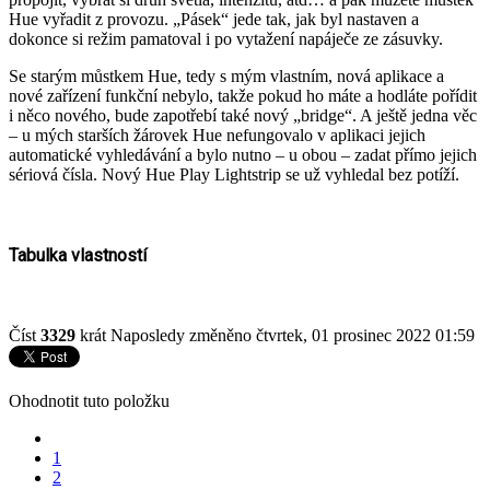
Hue vyřadit z provozu. „Pásek“ jede tak, jak byl nastaven a
dokonce si režim pamatoval i po vytažení napáječe ze zásuvky.
Se starým můstkem Hue, tedy s mým vlastním, nová aplikace a
nové zařízení funkční nebylo, takže pokud ho máte a hodláte pořídit
i něco nového, bude zapotřebí také nový „bridge“. A ještě jedna věc
– u mých starších žárovek Hue nefungovalo v aplikaci jejich
automatické vyhledávání a bylo nutno – u obou – zadat přímo jejich
sériová čísla. Nový Hue Play Lightstrip se už vyhledal bez potíží.
Tabulka vlastností
Číst
3329
krát
Naposledy změněno čtvrtek, 01 prosinec 2022 01:59
Ohodnotit tuto položku
1
2