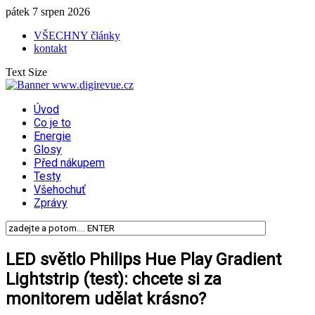
pátek 7 srpen 2026
VŠECHNY články
kontakt
Text Size
Úvod
Co je to
Energie
Glosy
Před nákupem
Testy
Všehochuť
Zprávy
LED světlo Philips Hue Play Gradient
Lightstrip (test): chcete si za
monitorem udělat krásno?