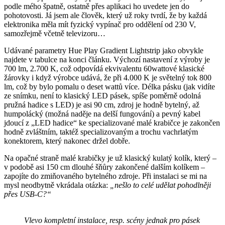
podle mého špatně, ostatně přes aplikaci ho uvedete jen do
pohotovosti. Já jsem ale člověk, který už roky tvrdí, že by každá
elektronika měla mít fyzický vypínač pro oddělení od 230 V,
samozřejmě včetně televizoru…
Udávané parametry Hue Play Gradient Lightstrip jako obvykle
najdete v tabulce na konci článku. Výchozí nastavení z výroby je
700 lm, 2.700 K, což odpovídá ekvivalentu 60wattové klasické
žárovky i když výrobce udává, že při 4.000 K je světelný tok 800
lm, což by bylo pomalu o deset wattů více. Délka pásku (jak vidíte
ze snímku, není to klasický LED pásek, spíše poměrně odolná
pružná hadice s LED) je asi 90 cm, zdroj je hodně bytelný, až
humpolácký (možná naděje na delší fungování) a pevný kabel
jdoucí z „LED hadice“ ke specializované malé krabičce je zakončen
hodně zvláštním, taktéž specializovaným a trochu vachrlatým
konektorem, který nakonec držel dobře.
Na opačné straně malé krabičky je už klasický kulatý kolík, který –
v podobě asi 150 cm dlouhé šňůry zakončené dalším kolíkem –
zapojíte do zmiňovaného bytelného zdroje. Při instalaci se mi na
mysl neodbytně vkrádala otázka:
„nešlo to celé udělat pohodlněji
přes USB-C?“
Vlevo kompletní instalace, resp. scény jednak pro pásek