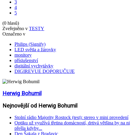
3
4
5
(0 hlasů)
Zveřejněno v
TESTY
Označeno v
Philips (Signify)
LED světla a žárovky
monitory
příslušenství
digitální vychytávky
DIGIREVUE DOPORUČUJE
Herwig Bohumil
Nejnovější od Herwig Bohumil
Stolní rádio Majority Rostock (test): stereo v mini provedení
Optiku už využívá třetina domácností, drtivá většina by na ni
přešla kdyby...
Den Šakala z Bradavic