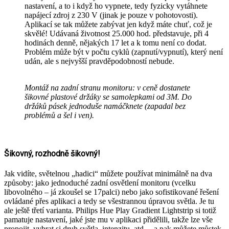
nastavení, a to i když ho vypnete, tedy fyzicky vytáhnete
napájecí zdroj z 230 V (jinak je pouze v pohotovosti).
Aplikací se tak můžete zabývat jen když máte chuť, což je
skvělé! Udávaná životnost 25.000 hod. představuje, při 4
hodinách denně, nějakých 17 let a k tomu není co dodat.
Problém může být v počtu cyklů (zapnutí/vypnutí), který není
udán, ale s nejvyšší pravděpodobností nebude.
Montáž na zadní stranu monitoru: v ceně dostanete
šikovné plastové držáky se samolepkami od 3M. Do
držáků pásek jednoduše namáčknete (zapadal bez
problémů a šel i ven).
Šikovný, rozhodně šikovný!
Jak vidíte, světelnou „hadici“ můžete používat minimálně na dva
způsoby: jako jednoduché zadní osvětlení monitoru (vcelku
libovolného – já zkoušel se 17palci) nebo jako sofistikované řešení
ovládané přes aplikaci a tedy se všestrannou úpravou světla. Je tu
ale ještě třetí varianta. Philips Hue Play Gradient Lightstrip si totiž
pamatuje nastavení, jaké jste mu v aplikaci přidělili, takže lze vše
propojit, vybrat si druh světla, intenzitu, atd… a pak můžete můstek