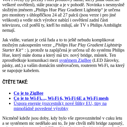
veškeré osvětlení), stále pracuje a je v pohodě. Novinka s nesmyslně
složitým jménem „Philips Hue Play Gradient Lightstrip“ je určena
pro monitory s úhlopříčkou 24 až 27 palců (jsou verze i pro jiné
velikosti) a vedle nich výrobce nabízí i osvětlení zadní části
televizoru, což potěší ty, kteří ho milují, ale TV s Philips Ambilight
nemají.
Jak vidíte, variant je celá řada a to to ještě nebudu komplikovat
možným zakoupením verze
„Philips Hue Play Gradient Lightstrip
Starter Kit“
: ), protože ta zapůjčená je určena už do systému Philips
Hue, který máte doma a který má tzv. nový bridge, můstek. Ten
zprostředkuje komunikaci mezi
systémem ZigBee
(LED žárovky,
pásky, atd.) a vaším domácím směrovačem, routerem Wi-Fi, na který
se napojuje kabelem.
ČTĚTE TAKÉ:
Co je to ZigBee
Co je to Wi-Fi…, Wi-Fi 6, Wi-Fi 6E a Wi-Fi mesh
Úspora energie (rozcestník): nové štítky EU, tipy na
mimořádně povedené výrobky
Nicméně kdeže jsou doby, kdy bylo vše zprovoznitelné v cuku letu
a se systémem nic nedělalo ani to, že jste chvíli měli bridge zapnutý,