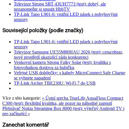
Televizor Strong SRT 43UH7773 (test): dobrý, ale
nezapomeňte si spustit HbbTV
TP-Link Tapo L901-6: vnitřní LED pásek s pohybovými
senzory
Související položky (podle značky)
TP-Link Tapo L901-6: vnitřní LED pásek s pohybovými
senzory
Televizor Samsung UE55M80HAU 2026 (test): cena/obraz,
nové prostředí ukazující záda konkurenci
Venkovní kamera Strong Falky Solar (test): kvalitka s
fotovoltaikou doslova za hubičku
Veřejné USB dobíječky: s kabely MicroConnect Safe Charge
se vyhnete napadení
TP-Link Archer TBE230U: Wi-Fi 7 do USB
Více z této kategorie:
« Ústní sprcha TrueLife AquaFloss Compact
C300 (test): flexibilní kvalitka, ale pozor na náhodné zapnutí
Přehrávač Nokia Streaming Box 8000 (test): výtečný Android TV i
pro začínající »
Zanechat komentář