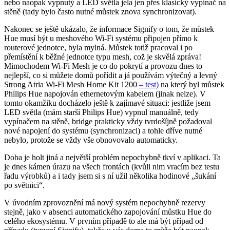
nebo naopak vypnutý a LED světla jela jen přes klasický vypínač na
stěně (tady bylo často nutné můstek znova synchronizovat).
Nakonec se ještě ukázalo, že informace Signify o tom, že můstek
Hue musí být u meshového Wi-Fi systému připojen přímo k
routerové jednotce, byla mylná. Můstek totiž pracoval i po
přemístění k běžné jednotce typu mesh, což je skvělá zpráva!
Mimochodem Wi-Fi Mesh je co do pokrytí a provozu dnes to
nejlepší, co si můžete domů pořídit a já používám výtečný a levný
Strong Atria Wi-Fi Mesh Home Kit 1200
– test)
na který byl můstek
Philips Hue napojován ethernetovým kabelem (jinak nelze). V
tomto okamžiku docházelo ještě k zajímavé situaci: jestliže jsem
LED světla (mám starší Philips Hue) vypnul manuálně, tedy
vypínačem na stěně, bridge prakticky vždy tvrdošíjně požadoval
nové napojení do systému (synchronizaci) a tohle dříve nutné
nebylo, protože se vždy vše obnovovalo automaticky.
Doba je holt jiná a největší problém nepochybně tkví v aplikaci. Ta
je dnes kámen úrazu na všech frontách (kvůli nim vracím bez testu
řadu výrobků) a i tady jsem si s ní užil několika hodinové „šukání
po světnici“.
V úvodním zprovoznění má nový systém nepochybně rezervy
stejně, jako v absenci automatického zapojování můstku Hue do
celého ekosystému. V prvním případě to ale má být případ od