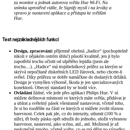
za monitor a jednak autorova světla Hue Wi-Fi. Na
snímku uprostřed vidíte, že Signify myslí i na leváky a
vpravo je nastavení aplikace a přístupu ke světlům
Hue.
Test nejzákladnějších funkcí
Design, zpracování:
příjemně ohebná „hadice“ (pochopitelně
nikoli v nějakém ostrém úhlu!) působí kvalitně, jen ji bylo
zapotřebí trochu očistit od ulpělého lepidla (jsem ale
trochu…). „Hadice“ má trojúhelníkový průřez za kterým se
skrývá nepočítaně diskrétních LED žárovek, nebo chcete-li
světel. Díky průřezu se dobře namáčkne do dodaných držáků.
Design je vymyšlen výborně, škoda je jen specializovaných
konektorů. Obecný standard by se hodil více.
Ovládání
žádné, vše jede přes aplikaci Philips Hue. V ní
můžete definovat místnosti ve kterých máte světla, přidávat je
a ubírat a světelný pásek všestranně nastavovat, včetně toho,
že si ho rozdělíte na části ve kterých si můžete zvolit různou
barevnost. Celek pak jde, co do intenzity, utlumit (100 % a
níže), tři body pásku opět sdružit do jednoho, uložit vybranou
barevnost, nastavení, jako scénu, atd., atd. Možností je až
neskutečně mnoho, včetně volby, co se má dělat po výpadku